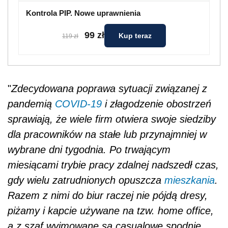
Kontrola PIP. Nowe uprawnienia
99 zł
Kup teraz
119 zł
"
Zdecydowana poprawa sytuacji związanej z
pandemią
COVID-19
i złagodzenie obostrzeń
sprawiają, że wiele firm otwiera swoje siedziby
dla pracowników na stałe lub przynajmniej w
wybrane dni tygodnia. Po trwającym
miesiącami trybie pracy zdalnej nadszedł czas,
gdy wielu zatrudnionych opuszcza
mieszkania
.
Razem z nimi do biur raczej nie pójdą dresy,
piżamy i kapcie używane na tzw. home office,
a z szaf wyjmowane są casualowe spodnie,