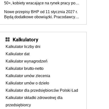
50+, kobiety wracające na rynek pracy po
urodzeniu dzieci, osoby przewlekle chore i
Nowe przepisy BHP od 11 stycznia 2027 r.
osoby neuroatypowe. Powstanie Fundusz
Będą dodatkowe obowiązki. Pracodawcy
na rzecz Inkluzywności w Zatrudnianiu?
dostają czas na przygotowanie się do zmian
Kalkulatory
Kalkulator liczby dni
Kalkulator dat
Kalkulator wynagrodzeń
Kalkulator brutto-netto
Kalkulator umów zlecenia
Kalkulator umów o dzieło
Kalkulator dla przedsiębiorców Polski Ład
Kalkulator składki zdrowotnej dla
przedsiębiorcy