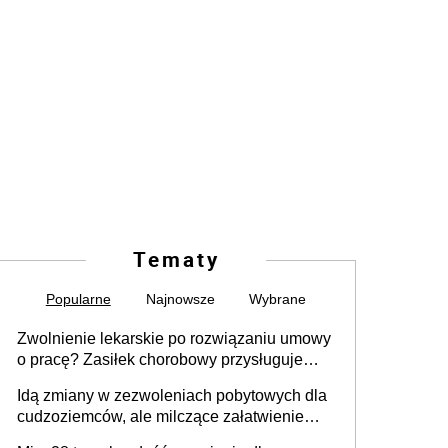
Tematy
Popularne
Najnowsze
Wybrane
Zwolnienie lekarskie po rozwiązaniu umowy
o pracę? Zasiłek chorobowy przysługuje
tylko w przypadku zachorowania w ciągu 14
Idą zmiany w zezwoleniach pobytowych dla
dni od ustania stosunku pracy
cudzoziemców, ale milczące załatwienie
spraw przewidziano tylko dla wybranych