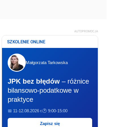
AUTOPROMOCJA
SZKOLENIE ONLINE
Małgorzata Tarkowska
JPK bez błędów
– różnice
bilansowo-podatkowe w
praktyce
📅 11-12.08.2026 r.
🕐 9:00-15:00
Zapisz się