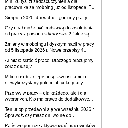
Min. 28 tys. zł zadośćuczynienia dla
pracownika za mobbing już od listopada. To
także nieuzasadniona krytyka i izolowanie z
Sierpień 2026: dni wolne i godziny pracy
zespołu
Czy upał może być podstawą do zwolnienia
od pracy z powodu siły wyższej? Jakie są
obowiązki pracodawcy
Zmiany w mobbingu i dyskryminacji w pracy
od 5 listopada 2026 r. Nowe przepisy 4
sierpnia zostały ogłoszone w Dzienniku
AI miała skrócić pracę. Dlaczego pracujemy
Ustaw
coraz dłużej?
Milion osób z niepełnosprawnościami to
niewykorzystany potencjał rynku pracy.
Problemem nie jest brak kandydatów,
Przerwy w pracy – dla każdego, ale i dla
dofinansowań czy refundacji, ale bariery po
wybranych. Kto ma prawo do dodatkowych
stronie systemu i świadomości
15 minut?
pracodawców [WYWIAD]
Ten urlop przedawni się we wrześniu 2026 r.
Sprawdź, czy masz dni wolne do
wykorzystania
Państwo pomoże aktywizować pracowników