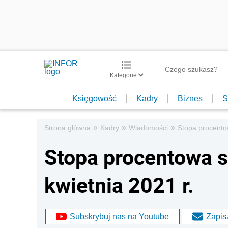
Kategorie
Księgowość
Kadry
Biznes
S
»
»
»
Strona główna
Kadry
Wiadomości
Stopa procento
Stopa procentowa s
kwietnia 2021 r.
Subskrybuj nas na Youtube
Zapisz