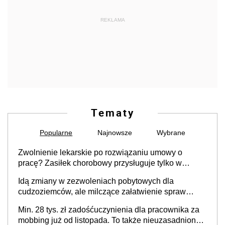
REKLAMA
Tematy
Popularne
Najnowsze
Wybrane
Zwolnienie lekarskie po rozwiązaniu umowy o
pracę? Zasiłek chorobowy przysługuje tylko w
przypadku zachorowania w ciągu 14 dni od ustania
Idą zmiany w zezwoleniach pobytowych dla
stosunku pracy
cudzoziemców, ale milczące załatwienie spraw
przewidziano tylko dla wybranych
Min. 28 tys. zł zadośćuczynienia dla pracownika za
mobbing już od listopada. To także nieuzasadniona