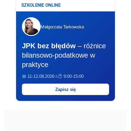
SZKOLENIE ONLINE
Małgorzata Tarkowska
JPK bez błędów
– różnice
bilansowo-podatkowe w
praktyce
📅 11-12.08.2026 r.
🕐 9:00-15:00
Zapisz się