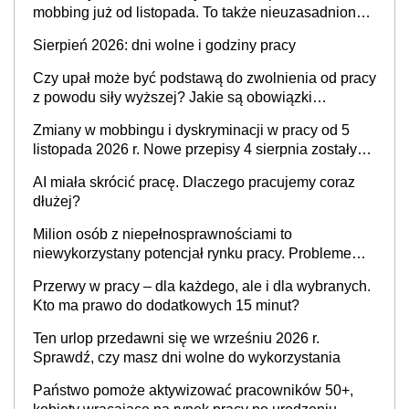
mobbing już od listopada. To także nieuzasadniona
krytyka i izolowanie z zespołu
Sierpień 2026: dni wolne i godziny pracy
Czy upał może być podstawą do zwolnienia od pracy
z powodu siły wyższej? Jakie są obowiązki
pracodawcy
Zmiany w mobbingu i dyskryminacji w pracy od 5
listopada 2026 r. Nowe przepisy 4 sierpnia zostały
ogłoszone w Dzienniku Ustaw
AI miała skrócić pracę. Dlaczego pracujemy coraz
dłużej?
Milion osób z niepełnosprawnościami to
niewykorzystany potencjał rynku pracy. Problemem
nie jest brak kandydatów, dofinansowań czy
Przerwy w pracy – dla każdego, ale i dla wybranych.
refundacji, ale bariery po stronie systemu i
Kto ma prawo do dodatkowych 15 minut?
świadomości pracodawców [WYWIAD]
Ten urlop przedawni się we wrześniu 2026 r.
Sprawdź, czy masz dni wolne do wykorzystania
Państwo pomoże aktywizować pracowników 50+,