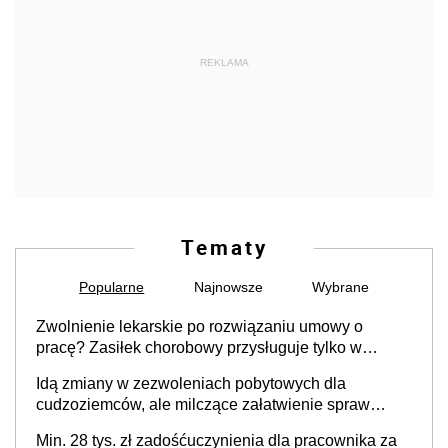
REKLAMA
Tematy
Popularne
Najnowsze
Wybrane
Zwolnienie lekarskie po rozwiązaniu umowy o
pracę? Zasiłek chorobowy przysługuje tylko w
przypadku zachorowania w ciągu 14 dni od ustania
Idą zmiany w zezwoleniach pobytowych dla
stosunku pracy
cudzoziemców, ale milczące załatwienie spraw
przewidziano tylko dla wybranych
Min. 28 tys. zł zadośćuczynienia dla pracownika za