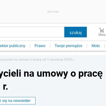
REKLAMA
Sklep
ektor publiczny
Prawo
Twoje pieniądze
Moto
uczycieli na umowy o pracę od 1 września 2018 r.
ycieli na umowy o pracę
r.
 się na newsletter