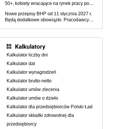
50+, kobiety wracające na rynek pracy po
urodzeniu dzieci, osoby przewlekle chore i
Nowe przepisy BHP od 11 stycznia 2027 r.
osoby neuroatypowe. Powstanie Fundusz
Będą dodatkowe obowiązki. Pracodawcy
na rzecz Inkluzywności w Zatrudnianiu?
dostają czas na przygotowanie się do zmian
Kalkulatory
Kalkulator liczby dni
Kalkulator dat
Kalkulator wynagrodzeń
Kalkulator brutto-netto
Kalkulator umów zlecenia
Kalkulator umów o dzieło
Kalkulator dla przedsiębiorców Polski Ład
Kalkulator składki zdrowotnej dla
przedsiębiorcy