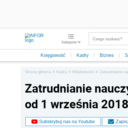
Kategorie
Księgowość
Kadry
Biznes
S
»
»
»
Strona główna
Kadry
Wiadomości
Zatrudnianie na
Zatrudnianie naucz
od 1 września 2018 
Subskrybuj nas na Youtube
Zapisz