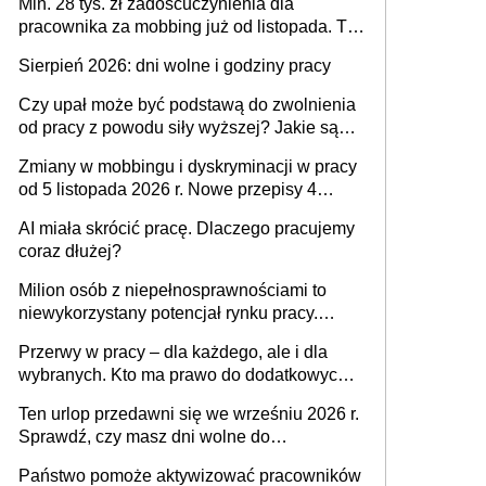
Min. 28 tys. zł zadośćuczynienia dla
pracownika za mobbing już od listopada. To
także nieuzasadniona krytyka i izolowanie z
Sierpień 2026: dni wolne i godziny pracy
zespołu
Czy upał może być podstawą do zwolnienia
od pracy z powodu siły wyższej? Jakie są
obowiązki pracodawcy
Zmiany w mobbingu i dyskryminacji w pracy
od 5 listopada 2026 r. Nowe przepisy 4
sierpnia zostały ogłoszone w Dzienniku
AI miała skrócić pracę. Dlaczego pracujemy
Ustaw
coraz dłużej?
Milion osób z niepełnosprawnościami to
niewykorzystany potencjał rynku pracy.
Problemem nie jest brak kandydatów,
Przerwy w pracy – dla każdego, ale i dla
dofinansowań czy refundacji, ale bariery po
wybranych. Kto ma prawo do dodatkowych
stronie systemu i świadomości
15 minut?
pracodawców [WYWIAD]
Ten urlop przedawni się we wrześniu 2026 r.
Sprawdź, czy masz dni wolne do
wykorzystania
Państwo pomoże aktywizować pracowników