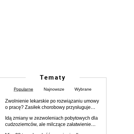
Tematy
Popularne
Najnowsze
Wybrane
Zwolnienie lekarskie po rozwiązaniu umowy
o pracę? Zasiłek chorobowy przysługuje
tylko w przypadku zachorowania w ciągu 14
Idą zmiany w zezwoleniach pobytowych dla
dni od ustania stosunku pracy
cudzoziemców, ale milczące załatwienie
spraw przewidziano tylko dla wybranych