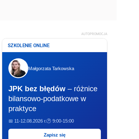
AUTOPROMOCJA
SZKOLENIE ONLINE
Małgorzata Tarkowska
JPK bez błędów
– różnice
bilansowo-podatkowe w
praktyce
📅 11-12.08.2026 r.
🕐 9:00-15:00
Zapisz się