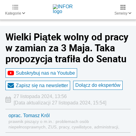
Kategorie
Serwisy
Wielki Piątek wolny od pracy
w zamian za 3 Maja. Taka
propozycja trafiła do Senatu
Subskrybuj nas na Youtube
Dołącz do ekspertów
Zapisz się na newsletter
27 listopada 2024, 13:56
[Data aktualizacji 27 listopada 2024, 15:54]
oprac. Tomasz Król
prawnik piszący o m.in.: problemach osób
niepełnosprawnych, ZUS, pracy, cywilistyce, administracji,
przedsiębiorcach, podatkach