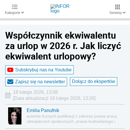
Kategorie
Serwisy
Współczynnik ekwiwalentu
za urlop w 2026 r. Jak liczyć
ekwiwalent urlopowy?
Subskrybuj nas na Youtube
Dołącz do ekspertów
Zapisz się na newsletter
18 lutego 2026, 13:08
[Data aktualizacji 18 lutego 2026, 13:26]
Emilia Panufnik
autorka licznych publikacji z zakresu prawa pracy,
ubezpieczeń społecznych, prawa budowlanego i
nieruchomości