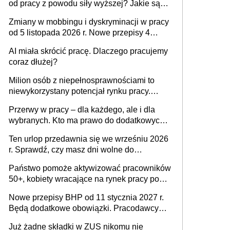
od pracy z powodu siły wyższej? Jakie są
obowiązki pracodawcy
Zmiany w mobbingu i dyskryminacji w pracy
od 5 listopada 2026 r. Nowe przepisy 4
sierpnia zostały ogłoszone w Dzienniku
AI miała skrócić pracę. Dlaczego pracujemy
Ustaw
coraz dłużej?
Milion osób z niepełnosprawnościami to
niewykorzystany potencjał rynku pracy.
Problemem nie jest brak kandydatów,
Przerwy w pracy – dla każdego, ale i dla
dofinansowań czy refundacji, ale bariery po
wybranych. Kto ma prawo do dodatkowych
stronie systemu i świadomości
15 minut?
pracodawców [WYWIAD]
Ten urlop przedawnia się we wrześniu 2026
r. Sprawdź, czy masz dni wolne do
wykorzystania
Państwo pomoże aktywizować pracowników
50+, kobiety wracające na rynek pracy po
urodzeniu dzieci, osoby przewlekle chore i
Nowe przepisy BHP od 11 stycznia 2027 r.
osoby neuroatypowe. Powstanie Fundusz
Będą dodatkowe obowiązki. Pracodawcy
na rzecz Inkluzywności w Zatrudnianiu?
dostają czas na przygotowanie się do zmian
Już żadne składki w ZUS nikomu nie