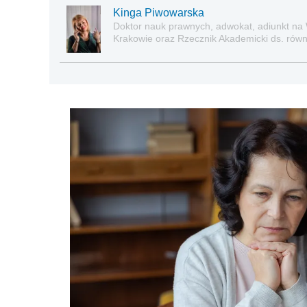
Kinga Piwowarska
Doktor nauk prawnych, adwokat, adiunkt na
Krakowie oraz Rzecznik Akademicki ds. równe
prawie pracy, zabezpieczeniu społecznym o
socjalną.