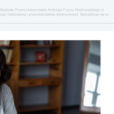
 Wydziale Prawa Uniwersytetu Andrzeja Frycza Modrzewskiego w
go traktowania i przeciwdziałania dyskryminacji. Specjalizuje się w
raz administracyjnoprawnych aspektach związanych z pracą i pomocą