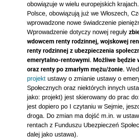
obowiązuje w wielu europejskich krajach.
Polsce, obowiązują już we Włoszech, Cz
wprowadzone nowe świadczenie pienięż
zbi
Wprowadzenie dotyczy nowej reguły
wdowcem renty rodzinnej, wojskowej renty
renty rodzinnej z ubezpieczenia społecz
emerytalno-rentowymi. Możliwe będzie w
oraz renty po zmarłym mężu/żonie.
Wedł
projekt
ustawy o zmianie ustawy o emery
Społecznych oraz niektórych innych us
jako: projekt) jest skierowany do prac do:
jest dopiero po I czytaniu w Sejmie, jesz
droga. Do zmian ma dojść m.in. w ustawi
rentach z Funduszu Ubezpieczeń Społeczn
dalej jako ustawa).