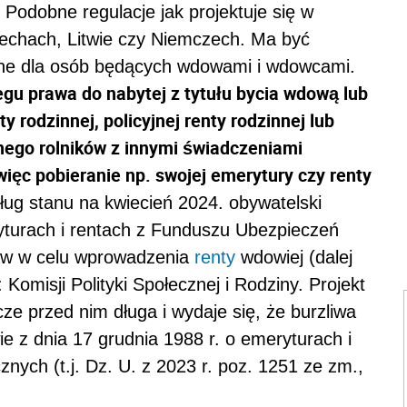
 Podobne regulacje jak projektuje się w
echach, Litwie czy Niemczech. Ma być
ne dla osób będących wdowami i wdowcami.
egu prawa do nabytej z tytułu bycia wdową lub
 rodzinnej, policyjnej renty rodzinnej lub
nego rolników z innymi świadczeniami
ięc pobieranie np. swojej emerytury czy renty
ug stanu na kwiecień 2024. obywatelski
turach i rentach z Funduszu Ubezpieczeń
taw w celu wprowadzenia
renty
wdowiej (dalej
 Komisji Polityki Społecznej i Rodziny. Projekt
cze przed nim długa i wydaje się, że burzliwa
e z dnia 17 grudnia 1988 r. o emeryturach i
ych (t.j. Dz. U. z 2023 r. poz. 1251 ze zm.,