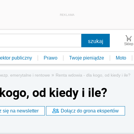
REKLAMA
Sklep
ektor publiczny
Prawo
Twoje pieniądze
Moto
»
ezp. emerytalne i rentowe
Renta wdowia - dla kogo, od kiedy i ile?
ogo, od kiedy i ile?
 się na newsletter
Dołącz do grona ekspertów