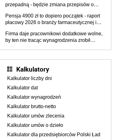
przepadną - będzie zmiana przepisów o
przedawnieniu i niepodleganiu
Pensja 4900 zł to dopiero początek - raport
ubezpieczeniom społecznym
płacowy 2026 o branży farmaceutycznej i
chemicznej
Firma daje pracownikowi dodatkowe wolne,
by ten nie tracąc wynagrodzenia zrobił
dodatkowe badania. Ten benefit się
sprawdza
Kalkulatory
Kalkulator liczby dni
Kalkulator dat
Kalkulator wynagrodzeń
Kalkulator brutto-netto
Kalkulator umów zlecenia
Kalkulator umów o dzieło
Kalkulator dla przedsiębiorców Polski Ład