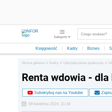
Kategorie
Księgowość
Kadry
Biznes
S
»
»
»
Strona główna
Kadry
Ubezpieczenia społeczne
Ub
Renta wdowia - dla k
Subskrybuj nas na Youtube
Zapisz
08 kwietnia 2024, 11:34