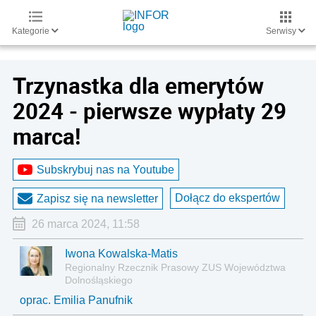
Kategorie
Serwisy
Trzynastka dla emerytów
2024 - pierwsze wypłaty 29
marca!
Subskrybuj nas na Youtube
Dołącz do ekspertów
Zapisz się na newsletter
26 marca 2024, 11:58
Iwona Kowalska-Matis
Regionalny Rzecznik Prasowy ZUS Województwa
Dolnośląskiego
oprac. Emilia Panufnik