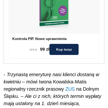
Kontrola PIP. Nowe uprawnienia
99 zł
Kup teraz
119 zł
-
Trzynastą emeryturę nasi klienci dostaną w
kwietniu
– mówi Iwona Kowalska-Matis
regionalny rzecznik prasowy
ZUS
na Dolnym
Śląsku. –
Ale ci z nich, których termin wypłaty
mają ustalony na 1. dzień miesiąca,