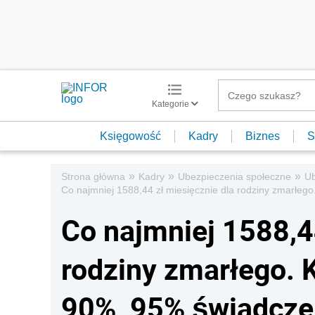
Kategorie
Księgowość
Kadry
Biznes
S
»
»
»
Strona główna
Kadry
Ubezpieczenia społeczne
Ub
Co najmniej 1588,44 zł miesięcznie dla rodziny zmarłeg
Co najmniej 1588,4
rodziny zmarłego. K
90%, 95% świadcze