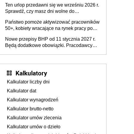
15 minut?
pracodawców [WYWIAD]
Ten urlop przedawni się we wrześniu 2026 r.
Sprawdź, czy masz dni wolne do
wykorzystania
Państwo pomoże aktywizować pracowników
50+, kobiety wracające na rynek pracy po
urodzeniu dzieci, osoby przewlekle chore i
Nowe przepisy BHP od 11 stycznia 2027 r.
osoby neuroatypowe. Powstanie Fundusz
Będą dodatkowe obowiązki. Pracodawcy
na rzecz Inkluzywności w Zatrudnianiu?
dostają czas na przygotowanie się do zmian
Kalkulatory
Kalkulator liczby dni
Kalkulator dat
Kalkulator wynagrodzeń
Kalkulator brutto-netto
Kalkulator umów zlecenia
Kalkulator umów o dzieło