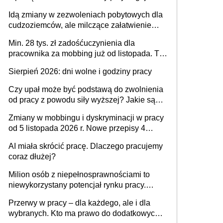
tylko w przypadku zachorowania w ciągu 14
Idą zmiany w zezwoleniach pobytowych dla
dni od ustania stosunku pracy
cudzoziemców, ale milczące załatwienie
spraw przewidziano tylko dla wybranych
Min. 28 tys. zł zadośćuczynienia dla
pracownika za mobbing już od listopada. To
także nieuzasadniona krytyka i izolowanie z
Sierpień 2026: dni wolne i godziny pracy
zespołu
Czy upał może być podstawą do zwolnienia
od pracy z powodu siły wyższej? Jakie są
obowiązki pracodawcy
Zmiany w mobbingu i dyskryminacji w pracy
od 5 listopada 2026 r. Nowe przepisy 4
sierpnia zostały ogłoszone w Dzienniku
AI miała skrócić pracę. Dlaczego pracujemy
Ustaw
coraz dłużej?
Milion osób z niepełnosprawnościami to
niewykorzystany potencjał rynku pracy.
Problemem nie jest brak kandydatów,
Przerwy w pracy – dla każdego, ale i dla
dofinansowań czy refundacji, ale bariery po
wybranych. Kto ma prawo do dodatkowych
stronie systemu i świadomości