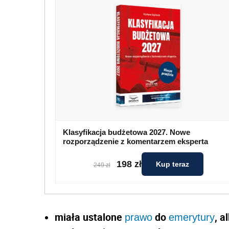
Klasyfikacja budżetowa 2027. Nowe
rozporządzenie z komentarzem eksperta
198 zł
Kup teraz
249 zł
miała ustalone
do
, a
prawo
emerytury