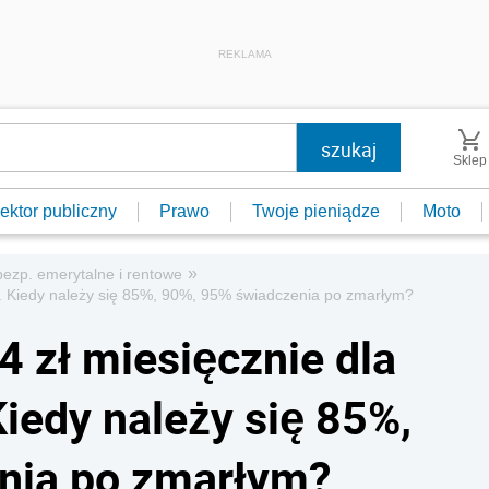
REKLAMA
Sklep
ektor publiczny
Prawo
Twoje pieniądze
Moto
»
ezp. emerytalne i rentowe
o. Kiedy należy się 85%, 90%, 95% świadczenia po zmarłym?
4 zł miesięcznie dla
iedy należy się 85%,
nia po zmarłym?