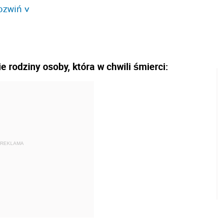
ozwiń
>
 rodziny osoby, która w chwili śmierci:
REKLAMA