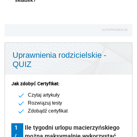
składek?
AUTOPROMOCJA
Uprawnienia rodzicielskie -
QUIZ
Jak zdobyć Certyfikat:
Czytaj artykuły
Rozwiązuj testy
Zdobądź certyfikat
1
Ile tygodni urlopu macierzyńskiego
/
można maksymalnie wykorzystać