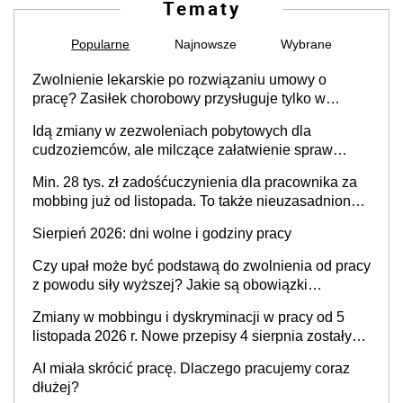
Tematy
Popularne
Najnowsze
Wybrane
Zwolnienie lekarskie po rozwiązaniu umowy o
pracę? Zasiłek chorobowy przysługuje tylko w
przypadku zachorowania w ciągu 14 dni od ustania
Idą zmiany w zezwoleniach pobytowych dla
stosunku pracy
cudzoziemców, ale milczące załatwienie spraw
przewidziano tylko dla wybranych
Min. 28 tys. zł zadośćuczynienia dla pracownika za
mobbing już od listopada. To także nieuzasadniona
krytyka i izolowanie z zespołu
Sierpień 2026: dni wolne i godziny pracy
Czy upał może być podstawą do zwolnienia od pracy
z powodu siły wyższej? Jakie są obowiązki
pracodawcy
Zmiany w mobbingu i dyskryminacji w pracy od 5
listopada 2026 r. Nowe przepisy 4 sierpnia zostały
ogłoszone w Dzienniku Ustaw
AI miała skrócić pracę. Dlaczego pracujemy coraz
dłużej?