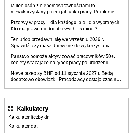
Milion osób z niepełnosprawnościami to
niewykorzystany potencjał rynku pracy. Problemem
nie jest brak kandydatów, dofinansowań czy
Przerwy w pracy – dla każdego, ale i dla wybranych.
refundacji, ale bariery po stronie systemu i
Kto ma prawo do dodatkowych 15 minut?
świadomości pracodawców [WYWIAD]
Ten urlop przedawni się we wrześniu 2026 r.
Sprawdź, czy masz dni wolne do wykorzystania
Państwo pomoże aktywizować pracowników 50+,
kobiety wracające na rynek pracy po urodzeniu
dzieci, osoby przewlekle chore i osoby
Nowe przepisy BHP od 11 stycznia 2027 r. Będą
neuroatypowe. Powstanie Fundusz na rzecz
dodatkowe obowiązki. Pracodawcy dostają czas na
Inkluzywności w Zatrudnianiu?
przygotowanie się do zmian
Kalkulatory
Kalkulator liczby dni
Kalkulator dat