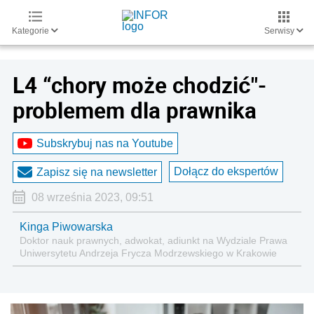
Kategorie
Serwisy
L4 “chory może chodzić"-
problemem dla prawnika
Subskrybuj nas na Youtube
Dołącz do ekspertów
Zapisz się na newsletter
08 września 2023, 09:51
Kinga Piwowarska
Doktor nauk prawnych, adwokat, adiunkt na Wydziale Prawa
Uniwersytetu Andrzeja Frycza Modrzewskiego w Krakowie
oraz Rzecznik Akademicki ds. równego traktowania i
przeciwdziałania dyskryminacji. Specjalizuje się w prawie
pracy, zabezpieczeniu społecznym oraz
administracyjnoprawnych aspektach związanych z pracą i