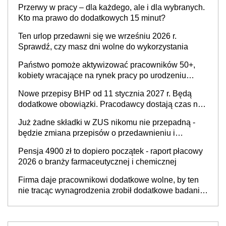
Przerwy w pracy – dla każdego, ale i dla wybranych.
refundacji, ale bariery po stronie systemu i
Kto ma prawo do dodatkowych 15 minut?
świadomości pracodawców [WYWIAD]
Ten urlop przedawni się we wrześniu 2026 r.
Sprawdź, czy masz dni wolne do wykorzystania
Państwo pomoże aktywizować pracowników 50+,
kobiety wracające na rynek pracy po urodzeniu
dzieci, osoby przewlekle chore i osoby
Nowe przepisy BHP od 11 stycznia 2027 r. Będą
neuroatypowe. Powstanie Fundusz na rzecz
dodatkowe obowiązki. Pracodawcy dostają czas na
Inkluzywności w Zatrudnianiu?
przygotowanie się do zmian
Już żadne składki w ZUS nikomu nie przepadną -
będzie zmiana przepisów o przedawnieniu i
niepodleganiu ubezpieczeniom społecznym
Pensja 4900 zł to dopiero początek - raport płacowy
2026 o branży farmaceutycznej i chemicznej
Firma daje pracownikowi dodatkowe wolne, by ten
nie tracąc wynagrodzenia zrobił dodatkowe badania.
Ten benefit się sprawdza