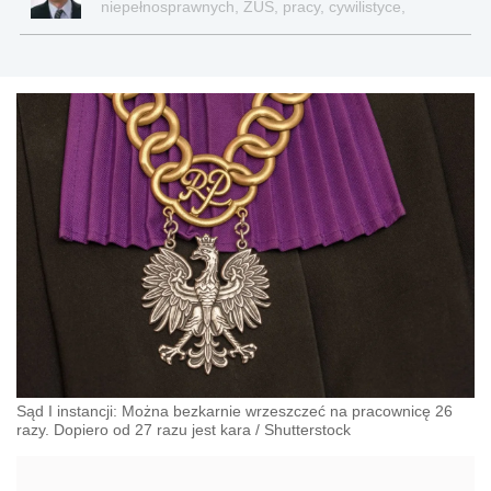
niepełnosprawnych, ZUS, pracy, cywilistyce,
administracji, przedsiębiorcach, podatkach
Sąd I instancji: Można bezkarnie wrzeszczeć na pracownicę 26
razy. Dopiero od 27 razu jest kara
/
Shutterstock