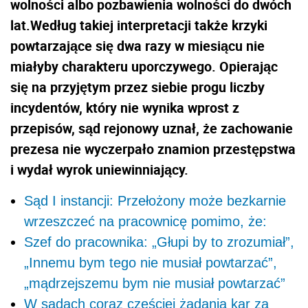
wolności albo pozbawienia wolności do dwóch
lat.Według takiej interpretacji także krzyki
powtarzające się dwa razy w miesiącu nie
miałyby charakteru uporczywego. Opierając
się na przyjętym przez siebie progu liczby
incydentów, który nie wynika wprost z
przepisów, sąd rejonowy uznał, że zachowanie
prezesa nie wyczerpało znamion przestępstwa
i wydał wyrok uniewinniający.
Sąd I instancji: Przełożony może bezkarnie
wrzeszczeć na pracownicę pomimo, że:
Szef do pracownika: „Głupi by to zrozumiał”,
„Innemu bym tego nie musiał powtarzać”,
„mądrzejszemu bym nie musiał powtarzać”
W sądach coraz częściej żądania kar za