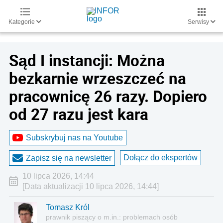
Kategorie
Serwisy
Sąd I instancji: Można
bezkarnie wrzeszczeć na
pracownicę 26 razy. Dopiero
od 27 razu jest kara
Subskrybuj nas na Youtube
Dołącz do ekspertów
Zapisz się na newsletter
10 lipca 2026, 14:44
[Data aktualizacji 10 lipca 2026, 14:44]
Tomasz Król
prawnik piszący o m.in.: problemach osób