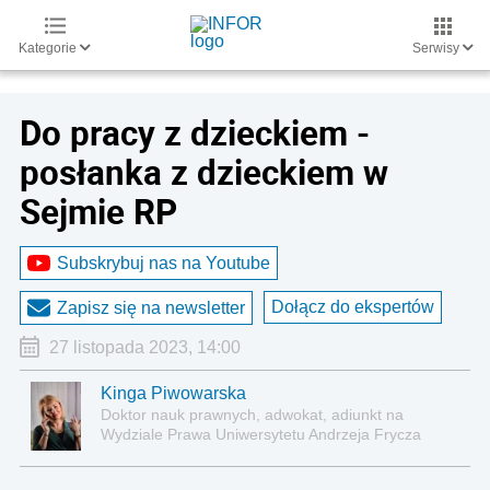
Kategorie
Serwisy
Do pracy z dzieckiem -
posłanka z dzieckiem w
Sejmie RP
Subskrybuj nas na Youtube
Dołącz do ekspertów
Zapisz się na newsletter
27 listopada 2023, 14:00
Kinga Piwowarska
Doktor nauk prawnych, adwokat, adiunkt na
Wydziale Prawa Uniwersytetu Andrzeja Frycza
Modrzewskiego w Krakowie oraz Rzecznik
Akademicki ds. równego traktowania i