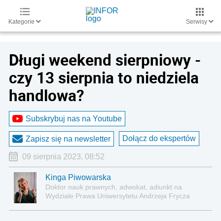
Kategorie
Serwisy
Długi weekend sierpniowy -
czy 13 sierpnia to niedziela
handlowa?
Subskrybuj nas na Youtube
Dołącz do ekspertów
Zapisz się na newsletter
09 sierpnia 2023, 08:52
Kinga Piwowarska
Doktor nauk prawnych, adwokat, adiunkt na
Wydziale Prawa Uniwersytetu Andrzeja Frycza
Modrzewskiego w Krakowie oraz Rzecznik
Akademicki ds. równego traktowania i