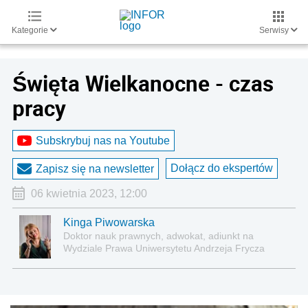
Kategorie
Serwisy
Święta Wielkanocne - czas
pracy
Subskrybuj nas na Youtube
Dołącz do ekspertów
Zapisz się na newsletter
06 kwietnia 2023, 12:00
Kinga Piwowarska
Doktor nauk prawnych, adwokat, adiunkt na
Wydziale Prawa Uniwersytetu Andrzeja Frycza
Modrzewskiego w Krakowie oraz Rzecznik
Akademicki ds. równego traktowania i
przeciwdziałania dyskryminacji. Specjalizuje się w
prawie pracy, zabezpieczeniu społecznym oraz