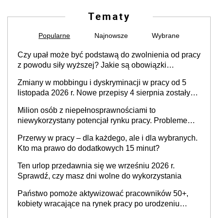
Tematy
Popularne
Najnowsze
Wybrane
Czy upał może być podstawą do zwolnienia od pracy
z powodu siły wyższej? Jakie są obowiązki
pracodawcy
Zmiany w mobbingu i dyskryminacji w pracy od 5
listopada 2026 r. Nowe przepisy 4 sierpnia zostały
ogłoszone w Dzienniku Ustaw
Milion osób z niepełnosprawnościami to
niewykorzystany potencjał rynku pracy. Problemem
nie jest brak kandydatów, dofinansowań czy
Przerwy w pracy – dla każdego, ale i dla wybranych.
refundacji, ale bariery po stronie systemu i
Kto ma prawo do dodatkowych 15 minut?
świadomości pracodawców [WYWIAD]
Ten urlop przedawnia się we wrześniu 2026 r.
Sprawdź, czy masz dni wolne do wykorzystania
Państwo pomoże aktywizować pracowników 50+,
kobiety wracające na rynek pracy po urodzeniu
dzieci, osoby przewlekle chore i osoby