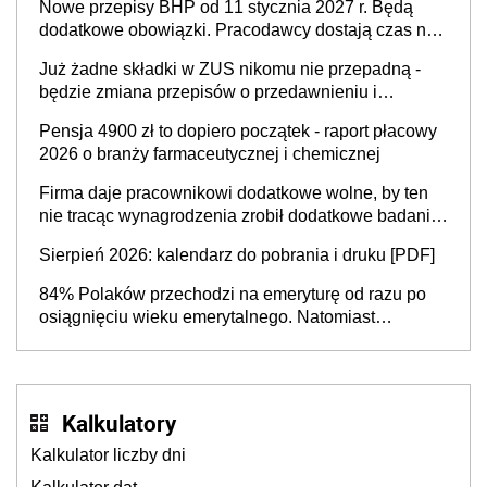
Nowe przepisy BHP od 11 stycznia 2027 r. Będą
neuroatypowe. Powstanie Fundusz na rzecz
dodatkowe obowiązki. Pracodawcy dostają czas na
Inkluzywności w Zatrudnianiu?
przygotowanie się do zmian
Już żadne składki w ZUS nikomu nie przepadną -
będzie zmiana przepisów o przedawnieniu i
niepodleganiu ubezpieczeniom społecznym
Pensja 4900 zł to dopiero początek - raport płacowy
2026 o branży farmaceutycznej i chemicznej
Firma daje pracownikowi dodatkowe wolne, by ten
nie tracąc wynagrodzenia zrobił dodatkowe badania.
Ten benefit się sprawdza
Sierpień 2026: kalendarz do pobrania i druku [PDF]
84% Polaków przechodzi na emeryturę od razu po
osiągnięciu wieku emerytalnego. Natomiast
pokolenie X musi pracować dłużej, ale czy jest w
stanie? Pracownicy 45+ to siła napędowa
gospodarki
Kalkulatory
Kalkulator liczby dni