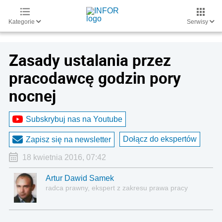
Kategorie
Serwisy
Zasady ustalania przez
pracodawcę godzin pory
nocnej
Subskrybuj nas na Youtube
Dołącz do ekspertów
Zapisz się na newsletter
18 kwietnia 2016, 07:42
Artur Dawid Samek
radca prawny, ekspert z zakresu prawa pracy