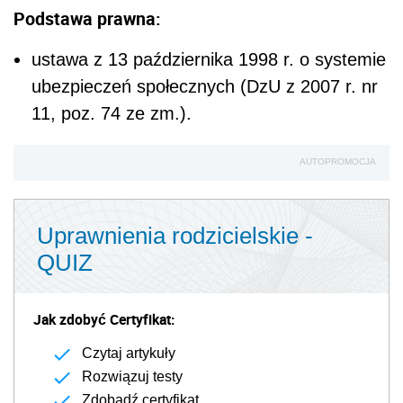
QUIZ
Jak zdobyć Certyfikat:
Czytaj artykuły
Rozwiązuj testy
Zdobądź certyfikat
1
Ile tygodni urlopu macierzyńskiego
/
można maksymalnie wykorzystać
1
jeszcze przed porodem?
0
nie ma takiej możliwości
3