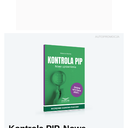
Kontrola PIP. Nowe
uprawnienia
Sprawd
ź
Przy umowie-zleceniu, inaczej niż jest to przy
umowie o pracę, koszty uzyskania przychodów