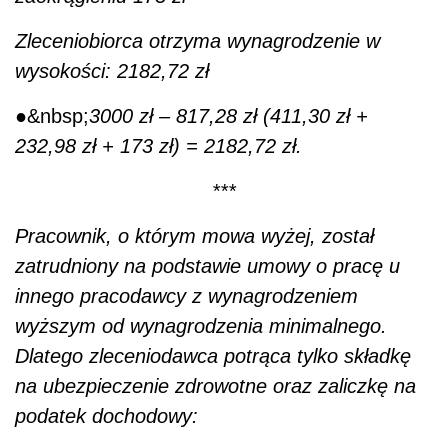
innego pracodawcy z wynagrodzeniem
wyższym od wynagrodzenia minimalnego.
Dlatego zleceniodawca potrąca tylko składkę
na ubezpieczenie zdrowotne oraz zaliczkę na
podatek dochodowy:
●&nbsp;
przychód uzyskany przez
zleceniobiorcę: 3000 zł,
●&nbsp;
podstawa wymiaru składki na
ubezpieczenie zdrowotne: 3000 zł,
●&nbsp;
składka na ubezpieczenie zdrowotne:
9% x 3000 zł = 270 zł; 7,75% x 3000 zł =
232,50 zł,
●&nbsp;
koszty uzyskania przychodu: 3000 zł x