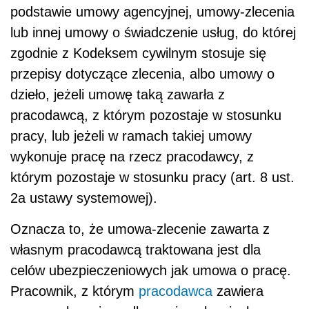
2a ustawy systemowej).
Oznacza to, że umowa-zlecenie zawarta z
własnym pracodawcą traktowana jest dla
celów ubezpieczeniowych jak umowa o pracę.
Pracownik, z którym
pracodawca
zawiera
umowę-zlecenie podlega więc obowiązkowo
ubezpieczeniom emerytalnemu, rentowym,
chorobowemu i wypadkowemu oraz
ubezpieczeniu zdrowotnemu. Podstawę
wymiaru składek na ubezpieczenia społeczne
stanowi w takim przypadku łączny przychód
uzyskiwany z tytułu umowy o prace i umowy-
zlecenia. Należy pamiętać, że składki na
ubezpieczenie społeczne
i zdrowotne należy