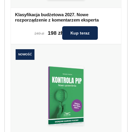
Kontrola PIP. Nowe uprawnienia
99 zł
Kup teraz
119 zł
Wykonywanie pracy na podstawie
umowy-zlecenia
Zgodnie z uregulowaniami ustawy o systemie