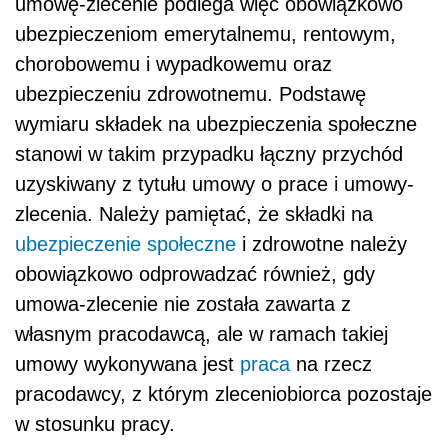
obowiązkowo odprowadzać również, gdy
umowa-zlecenie nie została zawarta z
własnym pracodawcą, ale w ramach takiej
umowy wykonywana jest
praca
na rzecz
pracodawcy, z którym zleceniobiorca pozostaje
w stosunku pracy.
Podstawa prawna:
ustawa z 13 października 1998 r. o systemie
ubezpieczeń społecznych (DzU z 2007 r. nr
11, poz. 74 ze zm.).
AUTOPROMOCJA
Uprawnienia rodzicielskie -