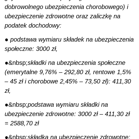
zł,
●&nbsp;
podstawa wymiaru składki na
ubezpieczenie zdrowotne: 3000 zł – 411,30 zł
= 2588,70 zł
●&nbsp;
składka na ubezpieczenie zdrowotne:
9% x 2588,70 zł = 232,98 zł; 7,75% x 2588,70
zł = 200,62 zł,
●&nbsp;
koszty uzyskania przychodu: 2588,70
zł x 20% = 517,74 zł,
●&nbsp;
podstawa obliczenia zaliczki na
podatek dochodowy: 3000 zł – 411,30 zł –
517,74 zł = 2070,96 zł, po zaokrągleniu 2071
zł,