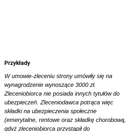
wynagrodzenie wynoszące 3000 zł.
Zleceniobiorca nie posiada innych tytułów do
ubezpieczeń. Zleceniodawca potrąca więc
składki na ubezpieczenia społeczne
(emerytalne, rentowe oraz składkę chorobową,
gdyż zleceniobiorca przystąpił do
dobrowolnego ubezpieczenia chorobowego) i
ubezpieczenie zdrowotne oraz zaliczkę na
podatek dochodowy:
●
podstawa wymiaru składek na ubezpieczenia
społeczne: 3000 zł,
●&nbsp;
składki na ubezpieczenia społeczne
(emerytalne 9,76% – 292,80 zł, rentowe 1,5%
– 45 zł i chorobowe 2,45% – 73,50 zł): 411,30