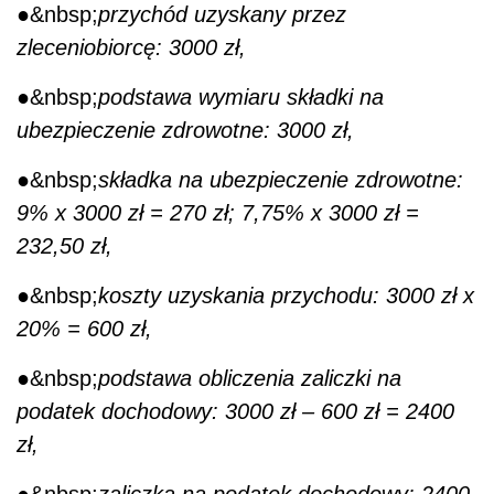
20% = 600 zł,
●&nbsp;
podstawa obliczenia zaliczki na
podatek dochodowy: 3000 zł – 600 zł = 2400
zł,
●&nbsp;
zaliczka na podatek dochodowy: 2400
zł x 18% = 432 zł,
●&nbsp;
zaliczka do urzędu skarbowego: 432 zł
– 232,50 zł = 199,50 zł = po zaokrągleniu 200
zł,
Zleceniobiorca otrzyma wynagrodzenie w
wysokości: 2530 zł [3000 zł – 470 zł (270 zł +
200 zł)].