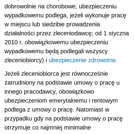
zatrudniony na podstawie umowy o pracę u
innego pracodawcy, obowiązkowo
ubezpieczeniom emerytalnemu i rentowym
podlega z umowy o pracę. Natomiast w
przypadku gdy na podstawie umowy o pracę
otrzymuje co najmniej minimalne
wynagrodzenie, ubezpieczenia z umowy-
zlecenia są dobrowolne, a obowiązkowa jest
tylko składka na ubezpieczenie zdrowotne.
Należy pamiętać, że uczniowie lub studenci, do
ukończenia 26 lat, wykonujący umowę-zlecenie
nie podlegają ubezpieczeniom społecznym i
ubezpieczeniu zdrowotnemu.
WAŻNE!