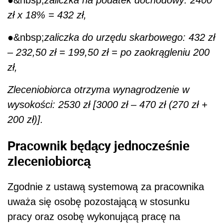
Pracownik będący jednocześnie
zleceniobiorcą
Zgodnie z ustawą systemową za pracownika
uważa się osobę pozostającą w stosunku
pracy oraz osobę wykonującą pracę na
podstawie umowy agencyjnej, umowy-zlecenia
lub innej umowy o świadczenie usług, do której
zgodnie z Kodeksem cywilnym stosuje się
przepisy dotyczące zlecenia, albo umowy o
dzieło, jeżeli umowę taką zawarła z
pracodawcą, z którym pozostaje w stosunku
pracy, lub jeżeli w ramach takiej umowy
wykonuje pracę na rzecz pracodawcy, z
którym pozostaje w stosunku pracy (art. 8 ust.