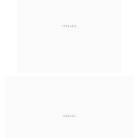
REKLAMA
AUTOPROMOCJA
POLECANE PUBLIKACJE
NOWOŚĆ