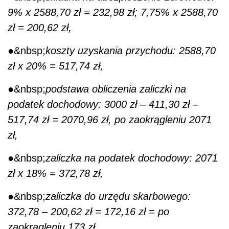
●&nbsp;
zaliczka na podatek dochodowy: 2071
zł x 18% = 372,78 zł,
●&nbsp;
zaliczka do urzędu skarbowego:
372,78 – 200,62 zł = 172,16 zł = po
zaokrągleniu 173 zł
Zleceniobiorca otrzyma wynagrodzenie w
wysokości: 2182,72 zł
●&nbsp;
3000 zł – 817,28 zł (411,30 zł +
232,98 zł + 173 zł) = 2182,72 zł.
***
Pracownik, o którym mowa wyżej, został
zatrudniony na podstawie umowy o pracę u