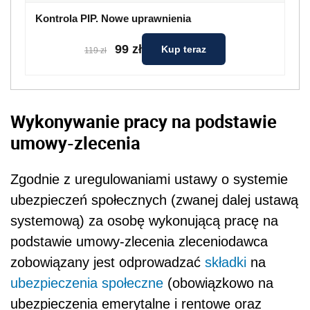
ubezpieczeń społecznych (zwanej dalej ustawą
systemową) za osobę wykonującą pracę na
podstawie umowy-zlecenia zleceniodawca
zobowiązany jest odprowadzać
składki
na
ubezpieczenia społeczne
(obowiązkowo na
ubezpieczenia emerytalne i rentowe oraz
dobrowolnie na chorobowe; ubezpieczeniu
wypadkowemu podlega, jeżeli wykonuje pracę
w miejscu lub siedzibie prowadzenia
działalności przez zleceniodawcę; od 1 styczna
2010 r. obowiązkowemu ubezpieczeniu
wypadkowemu będą podlegali wszyscy
zleceniobiorcy) i
ubezpieczenie zdrowotne
.
Jeżeli zleceniobiorca jest równocześnie