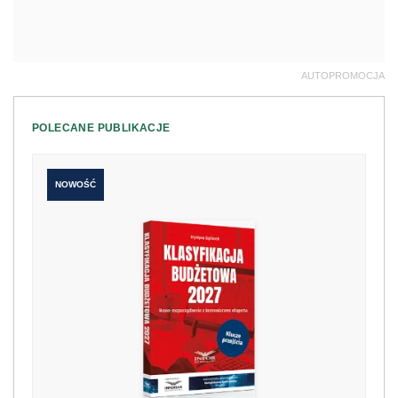
Klasyfikacja budżetowa 2027. Nowe
rozporządzenie z komentarzem eksperta
198 zł
Kup teraz
249 zł
NOWOŚĆ