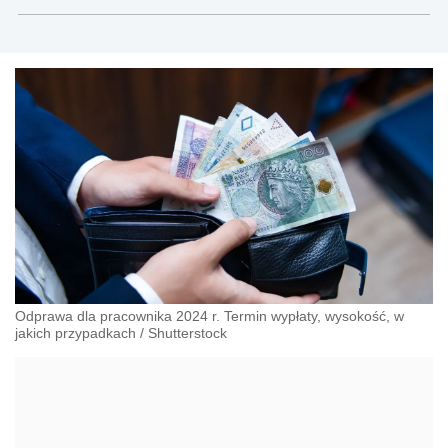
Modrzewskiego w Krakowie oraz Rzecznik
Akademicki ds. równego traktowania i
przeciwdziałania dyskryminacji. Specjalizuje się w
prawie pracy, zabezpieczeniu społecznym oraz
administracyjnoprawnych aspektach związanych z
pracą i pomocą socjalną.
Odprawa dla pracownika 2024 r. Termin wypłaty, wysokość, w
jakich przypadkach
/
Shutterstock