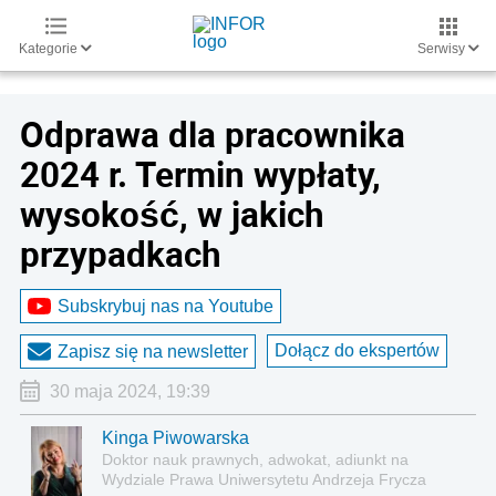
Kategorie
Serwisy
Odprawa dla pracownika
2024 r. Termin wypłaty,
wysokość, w jakich
przypadkach
Subskrybuj nas na Youtube
Dołącz do ekspertów
Zapisz się na newsletter
30 maja 2024, 19:39
Kinga Piwowarska
Doktor nauk prawnych, adwokat, adiunkt na
Wydziale Prawa Uniwersytetu Andrzeja Frycza