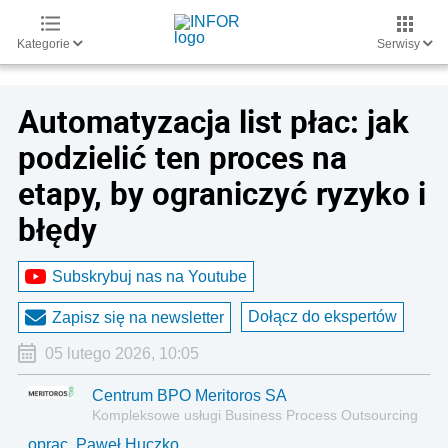
Kategorie
Serwisy
Automatyzacja list płac: jak
podzielić ten proces na
etapy, by ograniczyć ryzyko i
błędy
Subskrybuj nas na Youtube
Dołącz do ekspertów
Zapisz się na newsletter
05 lutego 2026, 10:05
Centrum BPO Meritoros SA
Kompleksowe usługi Business Process Outsourcing
oprac. Paweł Huczko