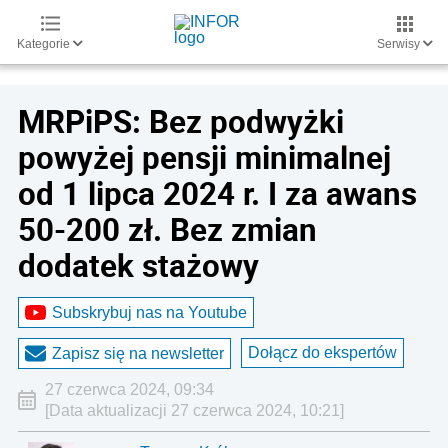
Kategorie
Serwisy
MRPiPS: Bez podwyżki
powyżej pensji minimalnej
od 1 lipca 2024 r. I za awans
50-200 zł. Bez zmian
dodatek stażowy
Subskrybuj nas na Youtube
Dołącz do ekspertów
Zapisz się na newsletter
27 czerwca 2024, 09:34
[Data aktualizacji 27 czerwca 2024, 10:21]