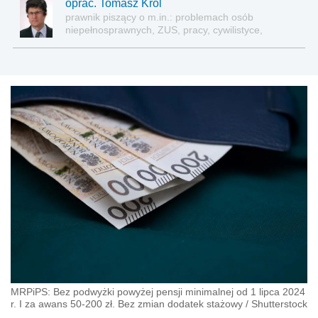
oprac. Tomasz Król
prawnik piszący o m.in.: problemach osób
niepełnosprawnych, ZUS, pracy, cywilistyce,
administracji, przedsiębiorcach, podatkach
MRPiPS: Bez podwyżki powyżej pensji minimalnej od 1 lipca 2024
r. I za awans 50-200 zł. Bez zmian dodatek stażowy
/
Shutterstock