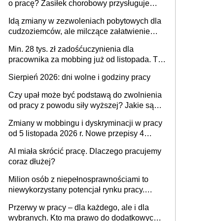
o pracę? Zasiłek chorobowy przysługuje
tylko w przypadku zachorowania w ciągu 14
Idą zmiany w zezwoleniach pobytowych dla
dni od ustania stosunku pracy
cudzoziemców, ale milczące załatwienie
spraw przewidziano tylko dla wybranych
Min. 28 tys. zł zadośćuczynienia dla
pracownika za mobbing już od listopada. To
także nieuzasadniona krytyka i izolowanie z
Sierpień 2026: dni wolne i godziny pracy
zespołu
Czy upał może być podstawą do zwolnienia
od pracy z powodu siły wyższej? Jakie są
obowiązki pracodawcy
Zmiany w mobbingu i dyskryminacji w pracy
od 5 listopada 2026 r. Nowe przepisy 4
sierpnia zostały ogłoszone w Dzienniku
AI miała skrócić pracę. Dlaczego pracujemy
Ustaw
coraz dłużej?
Milion osób z niepełnosprawnościami to
niewykorzystany potencjał rynku pracy.
Problemem nie jest brak kandydatów,
Przerwy w pracy – dla każdego, ale i dla
dofinansowań czy refundacji, ale bariery po
wybranych. Kto ma prawo do dodatkowych
stronie systemu i świadomości