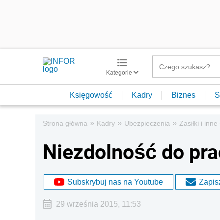
Kategorie
Księgowość
Kadry
Biznes
S
»
»
»
Strona główna
Kadry
Ubezpieczenia
Zasiłki i inn
Niezdolność do pra
Subskrybuj nas na Youtube
Zapisz
29 września 2015, 11:53