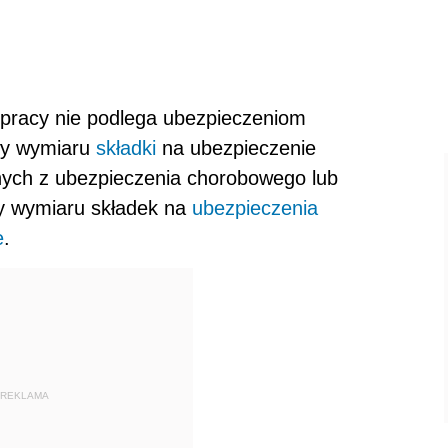
 pracy nie podlega ubezpieczeniom
wy wymiaru
składki
na ubezpiecze­nie
nych z ubezpieczenia chorobowego lub
wy wymiaru składek na
ubezpieczenia
e
.
REKLAMA