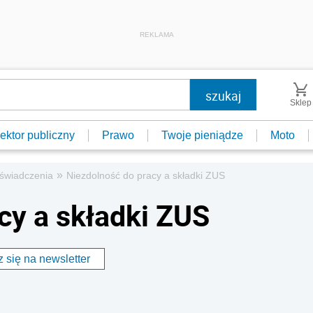
REKLAMA
Sklep
ektor publiczny
Prawo
Twoje pieniądze
Moto
»
e świadczenia
Niezdolność do pracy a składki ZUS
cy a składki ZUS
 się na newsletter