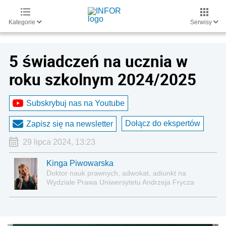
Kategorie
Serwisy
5 świadczeń na ucznia w
roku szkolnym 2024/2025
Subskrybuj nas na Youtube
Dołącz do ekspertów
Zapisz się na newsletter
29 lipca 2024, 13:23
Kinga Piwowarska
Doktor nauk prawnych, adwokat, adiunkt na
Wydziale Prawa Uniwersytetu Andrzeja Frycza
Modrzewskiego w Krakowie oraz Rzecznik
Akademicki ds. równego traktowania i
przeciwdziałania dyskryminacji. Specjalizuje się w
prawie pracy, zabezpieczeniu społecznym oraz