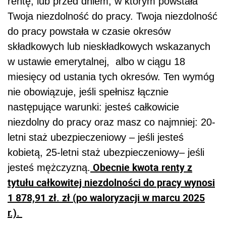
rentę, lub przed dniem, w którym powstała
Twoja niezdolność do pracy. Twoja niezdolność
do pracy powstała w czasie okresów
składkowych lub nieskładkowych wskazanych
w ustawie emerytalnej, albo w ciągu 18
miesięcy od ustania tych okresów. Ten wymóg
nie obowiązuje, jeśli spełnisz łącznie
następujące warunki: jesteś całkowicie
niezdolny do pracy oraz masz co najmniej: 20-
letni staż ubezpieczeniowy – jeśli jesteś
kobietą, 25-letni staż ubezpieczeniowy– jeśli
Obecnie kwota renty z
jesteś mężczyzną.
tytułu całkowitej niezdolności do pracy wynosi
1 878,91 zł. zł (po waloryzacji w marcu 2025
r.).