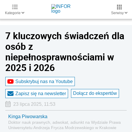
Kategorie
Serwisy
7 kluczowych świadczeń dla
osób z
niepełnosprawnościami w
2025 i 2026
Subskrybuj nas na Youtube
Dołącz do ekspertów
Zapisz się na newsletter
23 lipca 2025, 11:53
Kinga Piwowarska
Doktor nauk prawnych, adwokat, adiunkt na Wydziale Prawa
Uniwersytetu Andrzeja Frycza Modrzewskiego w Krakowie