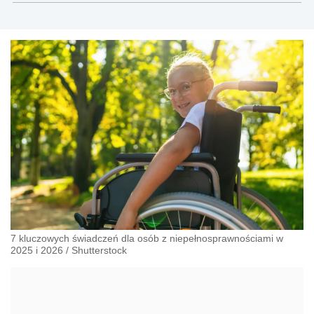
oraz Rzecznik Akademicki ds. równego traktowania i
przeciwdziałania dyskryminacji. Specjalizuje się w prawie
pracy, zabezpieczeniu społecznym oraz
administracyjnoprawnych aspektach związanych z pracą i
pomocą socjalną.
7 kluczowych świadczeń dla osób z niepełnosprawnościami w
2025 i 2026
/
Shutterstock