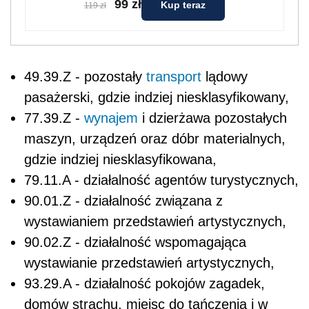
99 zł
Kup teraz
119 zł
49.39.Z - pozostały
transport
lądowy
pasażerski, gdzie indziej niesklasyfikowany,
77.39.Z -
wynajem
i dzierżawa pozostałych
maszyn, urządzeń oraz dóbr materialnych,
gdzie indziej niesklasyfikowana,
79.11.A - działalność agentów turystycznych,
90.01.Z - działalność związana z
wystawianiem przedstawień artystycznych,
90.02.Z - działalność wspomagająca
wystawianie przedstawień artystycznych,
93.29.A - działalność pokojów zagadek,
domów strachu, miejsc do tańczenia i w