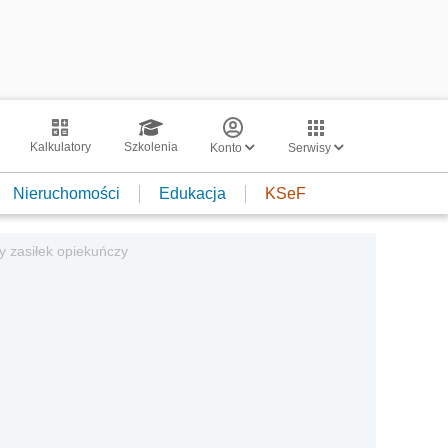
Kalkulatory
Szkolenia
Konto
Serwisy
Nieruchomości
Edukacja
KSeF
y zasiłek opiekuńczy