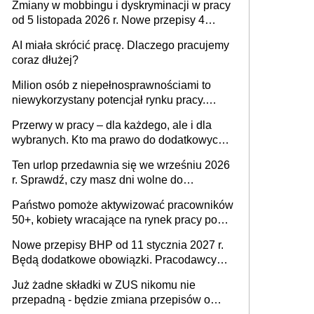
Zmiany w mobbingu i dyskryminacji w pracy
od 5 listopada 2026 r. Nowe przepisy 4
sierpnia zostały ogłoszone w Dzienniku
AI miała skrócić pracę. Dlaczego pracujemy
Ustaw
coraz dłużej?
Milion osób z niepełnosprawnościami to
niewykorzystany potencjał rynku pracy.
Problemem nie jest brak kandydatów,
Przerwy w pracy – dla każdego, ale i dla
dofinansowań czy refundacji, ale bariery po
wybranych. Kto ma prawo do dodatkowych
stronie systemu i świadomości
15 minut?
pracodawców [WYWIAD]
Ten urlop przedawnia się we wrześniu 2026
r. Sprawdź, czy masz dni wolne do
wykorzystania
Państwo pomoże aktywizować pracowników
50+, kobiety wracające na rynek pracy po
urodzeniu dzieci, osoby przewlekle chore i
Nowe przepisy BHP od 11 stycznia 2027 r.
osoby neuroatypowe. Powstanie Fundusz
Będą dodatkowe obowiązki. Pracodawcy
na rzecz Inkluzywności w Zatrudnianiu?
dostają czas na przygotowanie się do zmian
Już żadne składki w ZUS nikomu nie
przepadną - będzie zmiana przepisów o