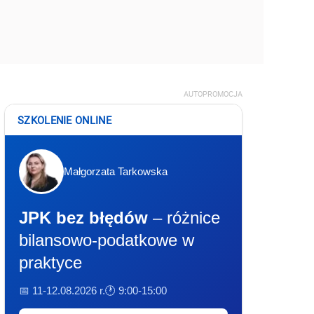
AUTOPROMOCJA
SZKOLENIE ONLINE
Małgorzata Tarkowska
JPK bez błędów
– różnice
bilansowo-podatkowe w
praktyce
📅 11-12.08.2026 r.
🕐 9:00-15:00