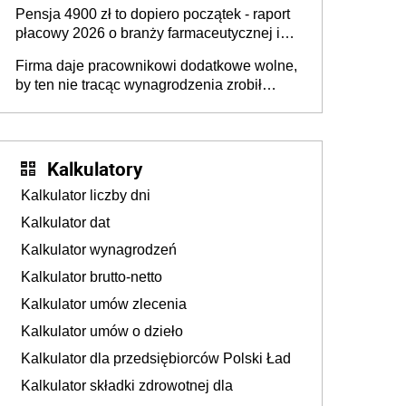
przedawnieniu i niepodleganiu
Pensja 4900 zł to dopiero początek - raport
ubezpieczeniom społecznym
płacowy 2026 o branży farmaceutycznej i
chemicznej
Firma daje pracownikowi dodatkowe wolne,
by ten nie tracąc wynagrodzenia zrobił
dodatkowe badania. Ten benefit się
sprawdza
Kalkulatory
Kalkulator liczby dni
Kalkulator dat
Kalkulator wynagrodzeń
Kalkulator brutto-netto
Kalkulator umów zlecenia
Kalkulator umów o dzieło
Kalkulator dla przedsiębiorców Polski Ład
Kalkulator składki zdrowotnej dla