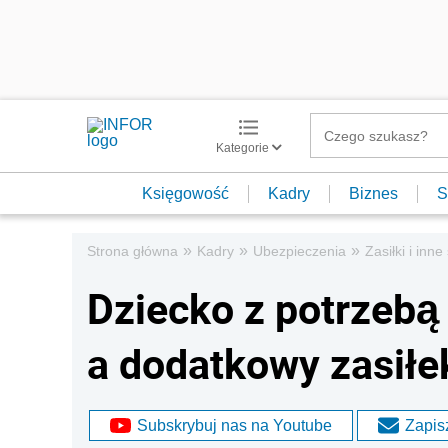
Kategorie
Księgowość
Kadry
Biznes
S
»
»
»
Strona główna
Kadry
Ubezpieczenia
Zasiłki i inn
Dziecko z potrzebą
a dodatkowy zasiłe
Subskrybuj nas na Youtube
Zapisz