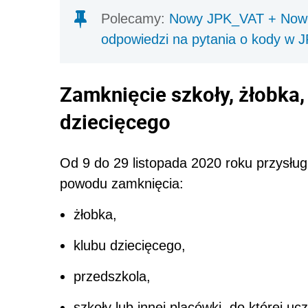
Polecamy:
Nowy JPK_VAT + Nowe 
odpowiedzi na pytania o kody w 
Zamknięcie szkoły, żłobka,
dziecięcego
Od 9 do 29 listopada 2020 roku przysłu
powodu zamknięcia:
żłobka,
klubu dziecięcego,
przedszkola,
szkoły lub innej placówki, do której u