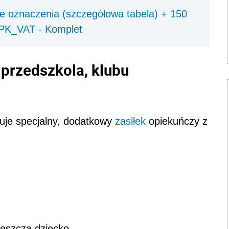
oznaczenia (szczegółowa tabela) + 150
JPK_VAT - Komplet
 przedszkola, klubu
guje specjalny, dodatkowy
zasiłek
opiekuńczy z
częszcza dziecko.