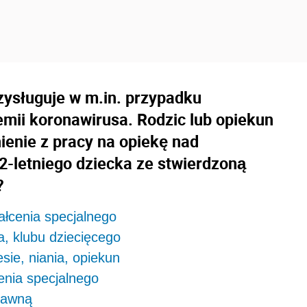
zysługuje w m.in. przypadku
mii koronawirusa. Rodzic lub opiekun
enie z pracy na opiekę nad
2-letniego dziecka ze stwierdzoną
?
ałcenia specjalnego
a, klubu dziecięcego
ie, niania, opiekun
enia specjalnego
rawną