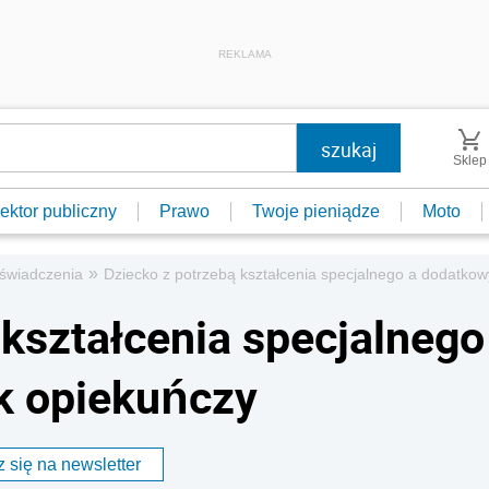
REKLAMA
Sklep
ektor publiczny
Prawo
Twoje pieniądze
Moto
»
e świadczenia
Dziecko z potrzebą kształcenia specjalnego a dodatkow
 kształcenia specjalnego
k opiekuńczy
 się na newsletter