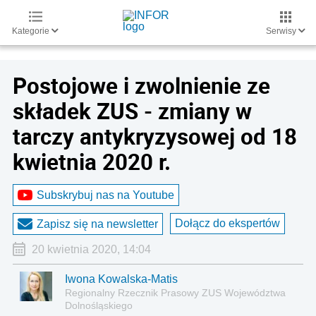
Kategorie
Serwisy
Postojowe i zwolnienie ze
składek ZUS - zmiany w
tarczy antykryzysowej od 18
kwietnia 2020 r.
Subskrybuj nas na Youtube
Dołącz do ekspertów
Zapisz się na newsletter
20 kwietnia 2020, 14:04
Iwona Kowalska-Matis
Regionalny Rzecznik Prasowy ZUS Województwa
Dolnośląskiego