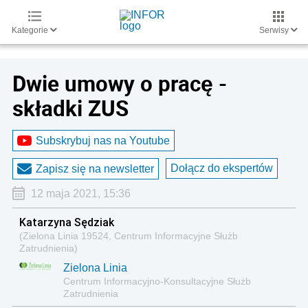
Kategorie
Serwisy
Dwie umowy o pracę -
składki ZUS
Subskrybuj nas na Youtube
Dołącz do ekspertów
Zapisz się na newsletter
12 maja 2021, 15:36
Katarzyna Sędziak
(Zielona Linia 19524, Centrum Informacyjne Służb
Zatrudnienia)
Zielona Linia
Centrum Informacyjno-Konsultacyjne Służb
Zatrudnienia