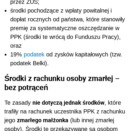
przez ZUS;
środki pochodzące z wpłaty powitalnej i
dopłat rocznych od państwa, które stanowiły
premi
ę za systematyczne oszczędzanie w
PPK (środki te wrócą do Funduszu Pracy),
oraz
19%
podatek
od zysk
ó
w kapitałowych (tzw.
podatek Belki).
Środki z rachunku osoby zmarłej –
bez potrąceń
nie dotyczą jednak środków
Te zasady
, które
trafiły na rachunek uczestnika PPK z rachunku
zmarłego małżonka
jego
(lub innej zmarłej
osoby). Środki te przekazywane są osobom