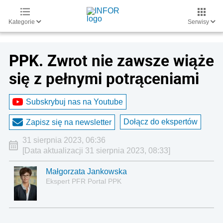
Kategorie
Serwisy
PPK. Zwrot nie zawsze wiąże
się z pełnymi potrąceniami
Subskrybuj nas na Youtube
Dołącz do ekspertów
Zapisz się na newsletter
31 sierpnia 2023, 06:36
[Data aktualizacji 31 sierpnia 2023, 08:33]
Małgorzata Jankowska
Ekspert PFR Portal PPK