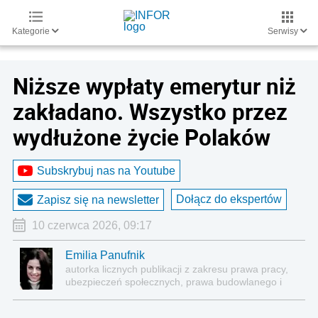
Kategorie
Serwisy
Niższe wypłaty emerytur niż
zakładano. Wszystko przez
wydłużone życie Polaków
Subskrybuj nas na Youtube
Dołącz do ekspertów
Zapisz się na newsletter
10 czerwca 2026, 09:17
Emilia Panufnik
autorka licznych publikacji z zakresu prawa pracy,
ubezpieczeń społecznych, prawa budowlanego i
nieruchomości