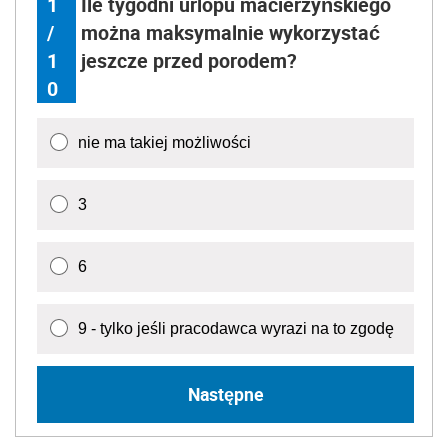
1
Ile tygodni urlopu macierzyńskiego
/
można maksymalnie wykorzystać
1
jeszcze przed porodem?
0
nie ma takiej możliwości
3
6
9 - tylko jeśli pracodawca wyrazi na to zgodę
Następne