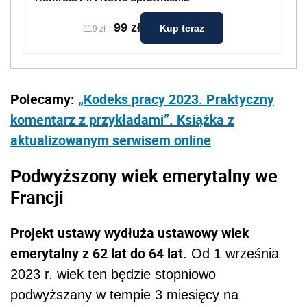
99 zł
Kup teraz
119 zł
Polecamy:
„Kodeks pracy 2023. Praktyczny
komentarz z przykładami”. Książka z
aktualizowanym serwisem online
Podwyższony wiek emerytalny we
Francji
Projekt ustawy wydłuża ustawowy wiek
emerytalny z 62 lat do 64 lat
. Od 1 września
2023 r. wiek ten będzie stopniowo
podwyższany w tempie 3 miesięcy na