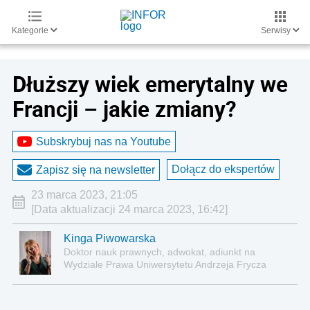
Kategorie
Serwisy
Dłuższy wiek emerytalny we
Francji – jakie zmiany?
Subskrybuj nas na Youtube
Dołącz do ekspertów
Zapisz się na newsletter
23 marca 2023, 21:05
[Data aktualizacji 24 marca 2023, 16:42]
Kinga Piwowarska
Doktor nauk prawnych, adwokat, adiunkt na
Wydziale Prawa Uniwersytetu Andrzeja Frycza
Modrzewskiego w Krakowie oraz Rzecznik
Akademicki ds. równego traktowania i
przeciwdziałania dyskryminacji. Specjalizuje się w