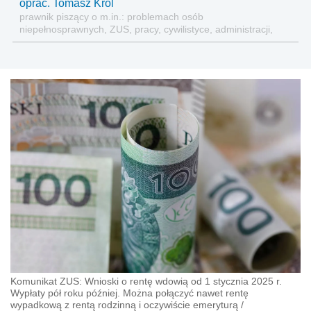
oprac. Tomasz Król
prawnik piszący o m.in.: problemach osób
niepełnosprawnych, ZUS, pracy, cywilistyce, administracji,
przedsiębiorcach, podatkach
Komunikat ZUS: Wnioski o rentę wdowią od 1 stycznia 2025 r.
Wypłaty pół roku później. Można połączyć nawet rentę
wypadkową z rentą rodzinną i oczywiście emeryturą
/