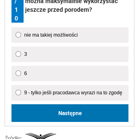
/
można maksymalnie wykorzystać
1
jeszcze przed porodem?
0
nie ma takiej możliwości
3
6
9 - tylko jeśli pracodawca wyrazi na to zgodę
Następne
Źródło: