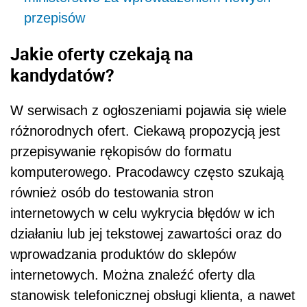
przepisów
Jakie oferty czekają na
kandydat
ó
w?
W serwisach z ogłoszeniami pojawia się wiele
różnorodnych
ofert
. Ciekawą propozycją jest
przepisywanie rękopis
ó
w do formatu
komputerowego. Pracodawcy często szukają
r
ó
wnież
os
ó
b do testowania stron
internetowych w celu wykrycia błęd
ó
w w ich
działaniu lub jej tekstowej zawartości oraz do
wprowadzania produkt
ó
w do sklep
ó
w
internetowych. Można znaleźć oferty dla
stanowisk telefonicznej obsługi klienta, a nawet