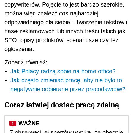
copywriter
ó
w. Pojęcie to jest bardzo szerokie,
można więc znaleźć
co
ś najbardziej
odpowiedniego dla siebie – tworzenie tekst
ó
w i
hase
ł reklamowych lub innych treści takich jak
SEO, opisy produkt
ó
w, scenariusze czy też
ogłoszenia.
Zobacz również:
Jak Polacy radzą sobie na home office?
Jak często zmieniać pracę, aby nie było to
negatywnie odbierane przez pracodawców?
Coraz łatwiej dostać pracę zdalną
Z obserwacji ekspert
ó
w wynika, że obecnie