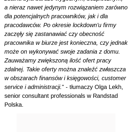
a nieraz nawet jedynym rozwiązaniem zar
ó
wno
dla potencjalnych pracownik
ó
w, jak i dla
pracodawc
ó
w. Po okresie lockdown
’
u firmy
zaczęły się zastanawiać czy obecność
pracownika w biurze jest konieczna, czy jednak
może on wykonywać swoje zadania z domu.
Zauważamy zwiększoną ilość ofert pracy
zdalnej. Takie oferty można znaleźć zwłaszcza
w obszarach finans
ó
w i księgowoś
ci,
customer
ser
vice i administracji.
" - tłumaczy
Olga Lekh
,
senior consultant
professionals w Randstad
Polska.