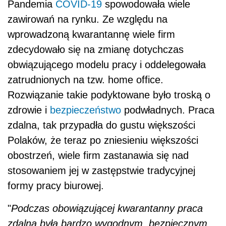
Pandemia
COVID-19
spowodowała wiele
zawirowań na rynku. Ze względu na
wprowadzoną kwarantannę wiele firm
zdecydował
o si
ę na zmianę dotychczas
obwiązującego modelu pracy i oddelegowała
zatrudnionych na tzw. home office.
Rozwiązanie takie podyktowane było troską o
zdrowie i
bezpieczeństwo
podwładnych. Praca
zdalna, tak przypadła do gustu większości
Polak
ó
w, że teraz po zniesieniu większości
obostrzeń, wiele firm zastanawia się nad
stosowaniem jej w zastępstwie tradycyjnej
formy pracy biurowej.
"
Podczas obowiązującej kwarantanny praca
zdalna była bardzo wygodnym, bezpiecznym,