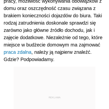
pracy, możliwość wykonywania obowiązk
ó
w z
domu oraz oszczędność czasu związana z
brakiem konieczności dojazd
ó
w do biura. Taki
rodzaj zatrudnienia doskonale sprawdzi się
zar
ó
wno jako główne źr
ó
dło dochodu, jak i
zajęcie dodatkowe. Niezależnie od tego, kt
ó
re
miejsce w budżecie domowym ma zajmować
praca zdalna
, należy ją najpierw znaleźć.
Gdzie
?
Podpowiadamy.
REKLAMA