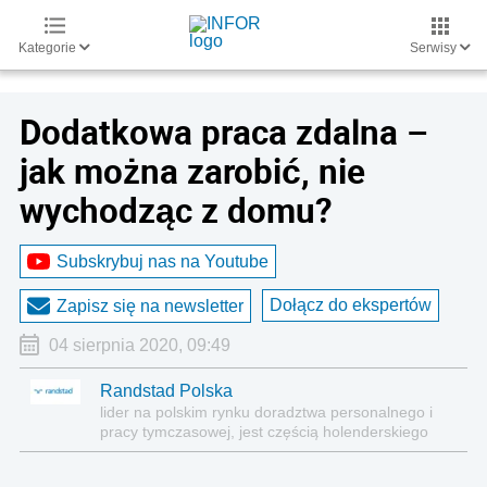
Kategorie
Serwisy
Dodatkowa praca zdalna –
jak można zarobić, nie
wychodząc z domu?
Subskrybuj nas na Youtube
Dołącz do ekspertów
Zapisz się na newsletter
04 sierpnia 2020, 09:49
Randstad Polska
lider na polskim rynku doradztwa personalnego i
pracy tymczasowej, jest częścią holenderskiego
Randstad N.V.