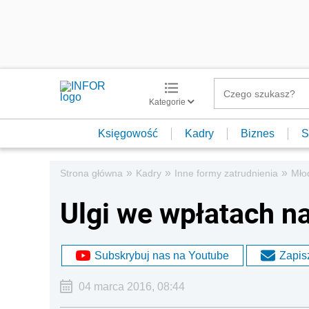
Kategorie
Księgowość
Kadry
Biznes
S
»
»
»
Strona główna
Kadry
Inne formy zatrudnienia
Mło
Ulgi we wpłatach 
Subskrybuj nas na Youtube
Zapisz
04 marca 2016, 08:44