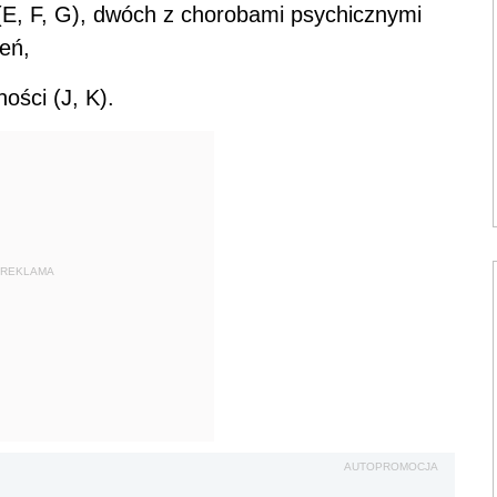
 (E, F, G), dwóch z chorobami psychicznymi
eń,
ości (J, K).
REKLAMA
AUTOPROMOCJA