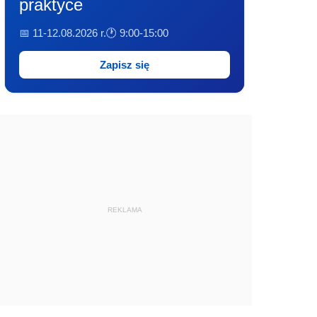
praktyce
📅 11-12.08.2026 r.
🕐 9:00-15:00
Zapisz się
REKLAMA