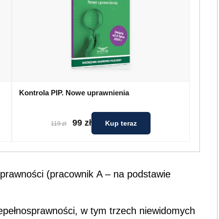
Kontrola PIP. Nowe uprawnienia
99 zł
Kup teraz
119 zł
prawności (pracownik A – na podstawie
epełnosprawności, w tym trzech niewidomych