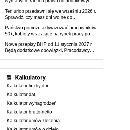
wybranych. Kto ma prawo do dodatkowych
stronie systemu i świadomości
15 minut?
pracodawców [WYWIAD]
Ten urlop przedawni się we wrześniu 2026 r.
Sprawdź, czy masz dni wolne do
wykorzystania
Państwo pomoże aktywizować pracowników
50+, kobiety wracające na rynek pracy po
urodzeniu dzieci, osoby przewlekle chore i
Nowe przepisy BHP od 11 stycznia 2027 r.
osoby neuroatypowe. Powstanie Fundusz
Będą dodatkowe obowiązki. Pracodawcy
na rzecz Inkluzywności w Zatrudnianiu?
dostają czas na przygotowanie się do zmian
Kalkulatory
Kalkulator liczby dni
Kalkulator dat
Kalkulator wynagrodzeń
Kalkulator brutto-netto
Kalkulator umów zlecenia
Kalkulator umów o dzieło