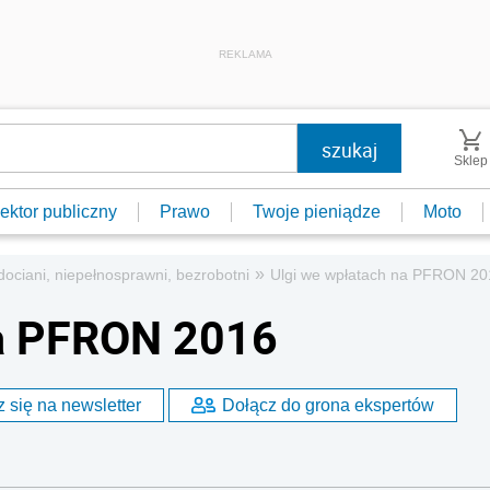
REKLAMA
Sklep
ektor publiczny
Prawo
Twoje pieniądze
Moto
»
dociani, niepełnosprawni, bezrobotni
Ulgi we wpłatach na PFRON 20
na PFRON 2016
 się na newsletter
Dołącz do grona ekspertów