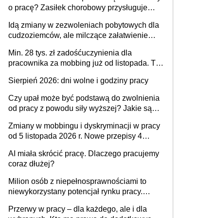
o pracę? Zasiłek chorobowy przysługuje
tylko w przypadku zachorowania w ciągu 14
Idą zmiany w zezwoleniach pobytowych dla
dni od ustania stosunku pracy
cudzoziemców, ale milczące załatwienie
spraw przewidziano tylko dla wybranych
Min. 28 tys. zł zadośćuczynienia dla
pracownika za mobbing już od listopada. To
także nieuzasadniona krytyka i izolowanie z
Sierpień 2026: dni wolne i godziny pracy
zespołu
Czy upał może być podstawą do zwolnienia
od pracy z powodu siły wyższej? Jakie są
obowiązki pracodawcy
Zmiany w mobbingu i dyskryminacji w pracy
od 5 listopada 2026 r. Nowe przepisy 4
sierpnia zostały ogłoszone w Dzienniku
AI miała skrócić pracę. Dlaczego pracujemy
Ustaw
coraz dłużej?
Milion osób z niepełnosprawnościami to
niewykorzystany potencjał rynku pracy.
Problemem nie jest brak kandydatów,
Przerwy w pracy – dla każdego, ale i dla
dofinansowań czy refundacji, ale bariery po