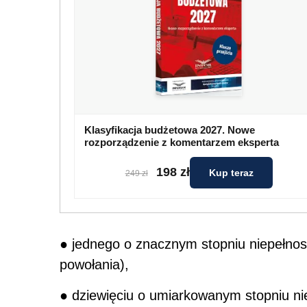
Klasyfikacja budżetowa 2027. Nowe
rozporządzenie z komentarzem eksperta
198 zł
Kup teraz
249 zł
● jednego o znacznym stopniu niepełnos
powołania),
● dziewięciu o umiarkowanym stopniu ni