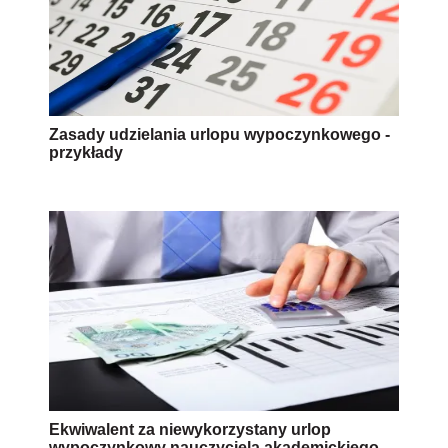
Zasady udzielania urlopu wypoczynkowego -
przykłady
Ekwiwalent za niewykorzystany urlop
wypoczynkowy nauczyciela akademickiego –