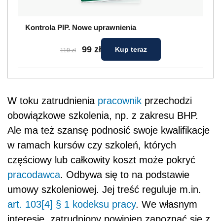
Kontrola PIP. Nowe uprawnienia
99 zł
Kup teraz
119 zł
W toku zatrudnienia
pracownik
przechodzi
obowiązkowe szkolenia, np. z zakresu BHP.
Ale ma też szansę podnosić swoje kwalifikacje
w ramach kursów czy szkoleń, których
częściowy lub całkowity koszt może pokryć
pracodawca
. Odbywa się to na podstawie
umowy szkoleniowej. Jej treść reguluje m.in.
art. 103[4] § 1 kodeksu pracy
. We własnym
interesie, zatrudniony powinien zapoznać się z