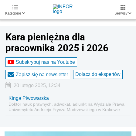
Kategorie
Serwisy
Kara pieniężna dla
pracownika 2025 i 2026
Subskrybuj nas na Youtube
Dołącz do ekspertów
Zapisz się na newsletter
20 lutego 2025, 12:34
Kinga Piwowarska
Doktor nauk prawnych, adwokat, adiunkt na Wydziale Prawa
Uniwersytetu Andrzeja Frycza Modrzewskiego w Krakowie
oraz Rzecznik Akademicki ds. równego traktowania i
przeciwdziałania dyskryminacji. Specjalizuje się w prawie
pracy, zabezpieczeniu społecznym oraz
administracyjnoprawnych aspektach związanych z pracą i