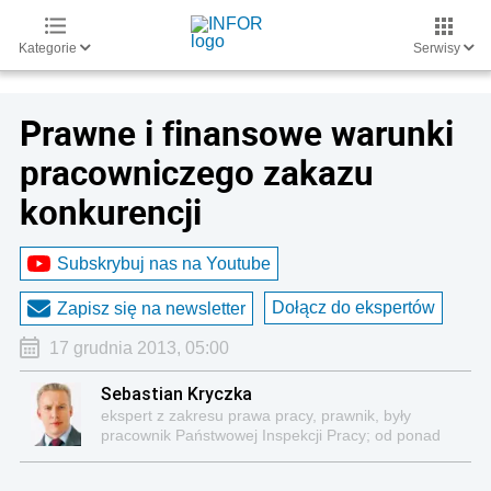
Kategorie
Serwisy
Prawne i finansowe warunki
pracowniczego zakazu
konkurencji
Subskrybuj nas na Youtube
Dołącz do ekspertów
Zapisz się na newsletter
17 grudnia 2013, 05:00
Sebastian Kryczka
ekspert z zakresu prawa pracy, prawnik, były
pracownik Państwowej Inspekcji Pracy; od ponad
dwudziestu lat specjalizuje się w problematyce
prawa pracy oraz zagadnieniach kontroli i nadzoru