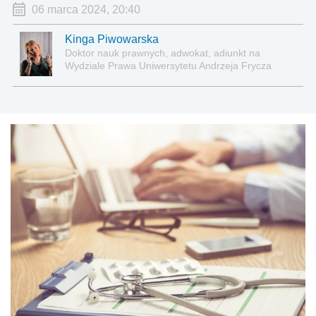
06 marca 2024, 20:40
Kinga Piwowarska
Doktor nauk prawnych, adwokat, adiunkt na
Wydziale Prawa Uniwersytetu Andrzeja Frycza
Modrzewskiego w Krakowie oraz Rzecznik
Akademicki ds. równego traktowania i
przeciwdziałania dyskryminacji. Specjalizuje się w
prawie pracy, zabezpieczeniu społecznym oraz
administracyjnoprawnych aspektach związanych z
pracą i pomocą socjalną.