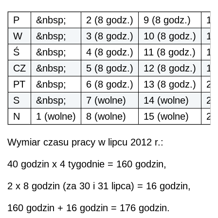
P
&nbsp;
2 (8 godz.)
9 (8 godz.)
16
W
&nbsp;
3 (8 godz.)
10 (8 godz.)
17
Ś
&nbsp;
4 (8 godz.)
11 (8 godz.)
18
CZ
&nbsp;
5 (8 godz.)
12 (8 godz.)
19
PT
&nbsp;
6 (8 godz.)
13 (8 godz.)
20
S
&nbsp;
7 (wolne)
14 (wolne)
21
N
1 (wolne)
8 (wolne)
15 (wolne)
22
Wymiar czasu pracy w lipcu 2012 r.:
40 godzin x 4 tygodnie = 160 godzin,
2 x 8 godzin (za 30 i 31 lipca) = 16 godzin,
160 godzin + 16 godzin = 176 godzin.