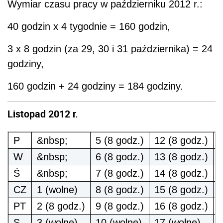
Wymiar czasu pracy w październiku 2012 r.:
40 godzin x 4 tygodnie = 160 godzin,
3 x 8 godzin (za 29, 30 i 31 października) = 24
godziny,
160 godzin + 24 godziny = 184 godziny.
Listopad 2012 r.
P
&nbsp;
5 (8 godz.)
12 (8 godz.)
1
W
&nbsp;
6 (8 godz.)
13 (8 godz.)
2
Ś
&nbsp;
7 (8 godz.)
14 (8 godz.)
2
CZ
1 (wolne)
8 (8 godz.)
15 (8 godz.)
2
PT
2 (8 godz.)
9 (8 godz.)
16 (8 godz.)
2
S
3 (wolne)
10 (wolne)
17 (wolne)