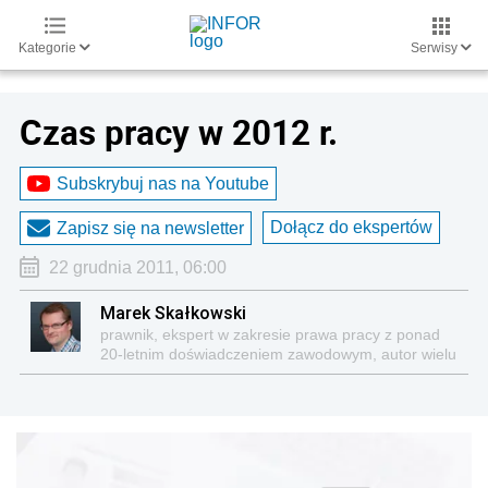
Kategorie
Serwisy
Czas pracy w 2012 r.
Subskrybuj nas na Youtube
Dołącz do ekspertów
Zapisz się na newsletter
22 grudnia 2011, 06:00
Marek Skałkowski
prawnik, ekspert w zakresie prawa pracy z ponad
20-letnim doświadczeniem zawodowym, autor wielu
publikacji z tej tematyki