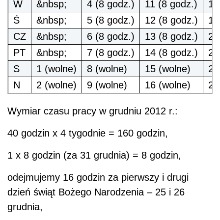
W
&nbsp;
4 (8 godz.)
11 (8 godz.)
18
Ś
&nbsp;
5 (8 godz.)
12 (8 godz.)
19
CZ
&nbsp;
6 (8 godz.)
13 (8 godz.)
20
PT
&nbsp;
7 (8 godz.)
14 (8 godz.)
21
S
1 (wolne)
8 (wolne)
15 (wolne)
22
N
2 (wolne)
9 (wolne)
16 (wolne)
23
Wymiar czasu pracy w grudniu 2012 r.:
40 godzin x 4 tygodnie = 160 godzin,
1 x 8 godzin (za 31 grudnia) = 8 godzin,
odejmujemy 16 godzin za pierwszy i drugi
dzień świąt Bożego Narodzenia – 25 i 26
grudnia,