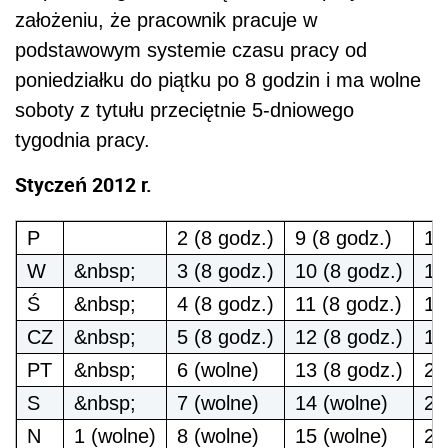
założeniu, że pracownik pracuje w
podstawowym systemie czasu pracy od
poniedziałku do piątku po 8 godzin i ma wolne
soboty z tytułu przeciętnie 5-dniowego
tygodnia pracy.
Styczeń 2012 r.
P
2 (8 godz.)
9 (8 godz.)
16
W
&nbsp;
3 (8 godz.)
10 (8 godz.)
17
Ś
&nbsp;
4 (8 godz.)
11 (8 godz.)
18
CZ
&nbsp;
5 (8 godz.)
12 (8 godz.)
19
PT
&nbsp;
6 (wolne)
13 (8 godz.)
20
S
&nbsp;
7 (wolne)
14 (wolne)
21
N
1 (wolne)
8 (wolne)
15 (wolne)
22