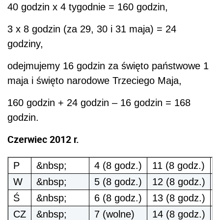
40 godzin x 4 tygodnie = 160 godzin,
3 x 8 godzin (za 29, 30 i 31 maja) = 24
godziny,
odejmujemy 16 godzin za święto państwowe 1
maja i święto narodowe Trzeciego Maja,
160 godzin + 24 godzin – 16 godzin = 168
godzin.
Czerwiec 2012 r.
P
&nbsp;
4 (8 godz.)
11 (8 godz.)
1
W
&nbsp;
5 (8 godz.)
12 (8 godz.)
1
Ś
&nbsp;
6 (8 godz.)
13 (8 godz.)
2
CZ
&nbsp;
7 (wolne)
14 (8 godz.)
2