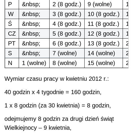
P
&nbsp;
2 (8 godz.)
9 (wolne)
16
W
&nbsp;
3 (8 godz.)
10 (8 godz.)
17
Ś
&nbsp;
4 (8 godz.)
11 (8 godz.)
18
CZ
&nbsp;
5 (8 godz.)
12 (8 godz.)
19
PT
&nbsp;
6 (8 godz.)
13 (8 godz.)
20
S
&nbsp;
7 (wolne)
14 (wolne)
21
N
1 (wolne)
8 (wolne)
15 (wolne)
22
Wymiar czasu pracy w kwietniu 2012 r.:
40 godzin x 4 tygodnie = 160 godzin,
1 x 8 godzin (za 30 kwietnia) = 8 godzin,
odejmujemy 8 godzin za drugi dzień świąt
Wielkiejnocy – 9 kwietnia,