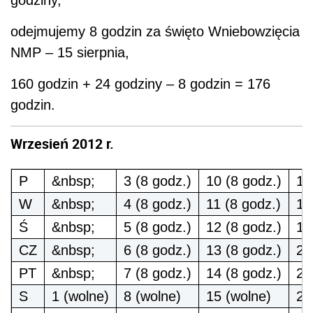
godziny,
odejmujemy 8 godzin za święto Wniebowzięcia
NMP – 15 sierpnia,
160 godzin + 24 godziny – 8 godzin = 176
godzin.
Wrzesień 2012 r.
P
&nbsp;
3 (8 godz.)
10 (8 godz.)
17
W
&nbsp;
4 (8 godz.)
11 (8 godz.)
18
Ś
&nbsp;
5 (8 godz.)
12 (8 godz.)
19
CZ
&nbsp;
6 (8 godz.)
13 (8 godz.)
20
PT
&nbsp;
7 (8 godz.)
14 (8 godz.)
21
S
1 (wolne)
8 (wolne)
15 (wolne)
22