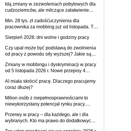
Idą zmiany w zezwoleniach pobytowych dla
dni od ustania stosunku pracy
cudzoziemców, ale milczące załatwienie
spraw przewidziano tylko dla wybranych
Min. 28 tys. zł zadośćuczynienia dla
pracownika za mobbing już od listopada. To
także nieuzasadniona krytyka i izolowanie z
Sierpień 2026: dni wolne i godziny pracy
zespołu
Czy upał może być podstawą do zwolnienia
od pracy z powodu siły wyższej? Jakie są
obowiązki pracodawcy
Zmiany w mobbingu i dyskryminacji w pracy
od 5 listopada 2026 r. Nowe przepisy 4
sierpnia zostały ogłoszone w Dzienniku
AI miała skrócić pracę. Dlaczego pracujemy
Ustaw
coraz dłużej?
Milion osób z niepełnosprawnościami to
niewykorzystany potencjał rynku pracy.
Problemem nie jest brak kandydatów,
Przerwy w pracy – dla każdego, ale i dla
dofinansowań czy refundacji, ale bariery po
wybranych. Kto ma prawo do dodatkowych
stronie systemu i świadomości
15 minut?
pracodawców [WYWIAD]