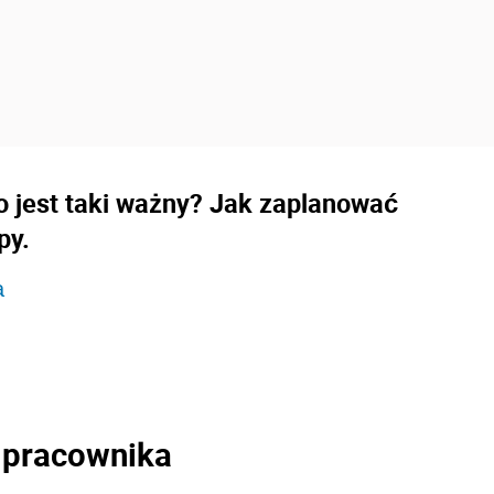
o jest taki ważny? Jak zaplanować
py.
a
 pracownika