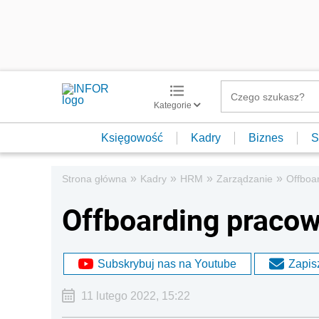
Kategorie
Księgowość
Kadry
Biznes
S
»
»
»
»
Strona główna
Kadry
HRM
Zarządzanie
Offboa
Offboarding pracow
Subskrybuj nas na Youtube
Zapisz
11 lutego 2022, 15:22