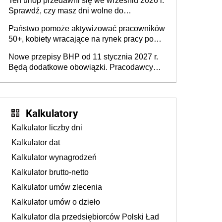
Ten urlop przedawni się we wrześniu 2026 r.
Sprawdź, czy masz dni wolne do
wykorzystania
Państwo pomoże aktywizować pracowników
50+, kobiety wracające na rynek pracy po
urodzeniu dzieci, osoby przewlekle chore i
Nowe przepisy BHP od 11 stycznia 2027 r.
osoby neuroatypowe. Powstanie Fundusz
Będą dodatkowe obowiązki. Pracodawcy
na rzecz Inkluzywności w Zatrudnianiu?
dostają czas na przygotowanie się do zmian
Kalkulatory
Kalkulator liczby dni
Kalkulator dat
Kalkulator wynagrodzeń
Kalkulator brutto-netto
Kalkulator umów zlecenia
Kalkulator umów o dzieło
Kalkulator dla przedsiębiorców Polski Ład