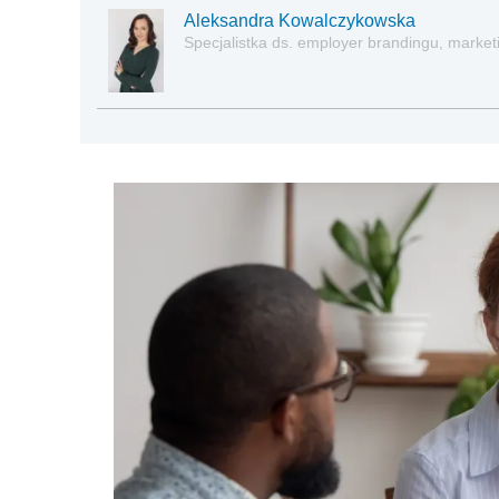
Aleksandra Kowalczykowska
Specjalistka ds. employer brandingu, marketin