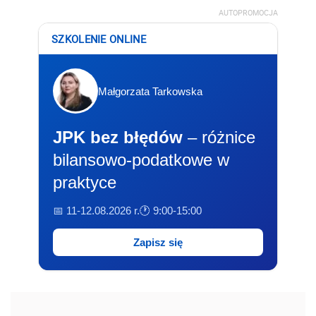
AUTOPROMOCJA
SZKOLENIE ONLINE
Małgorzata Tarkowska
JPK bez błędów
– różnice
bilansowo-podatkowe w
praktyce
📅 11-12.08.2026 r.
🕐 9:00-15:00
Zapisz się