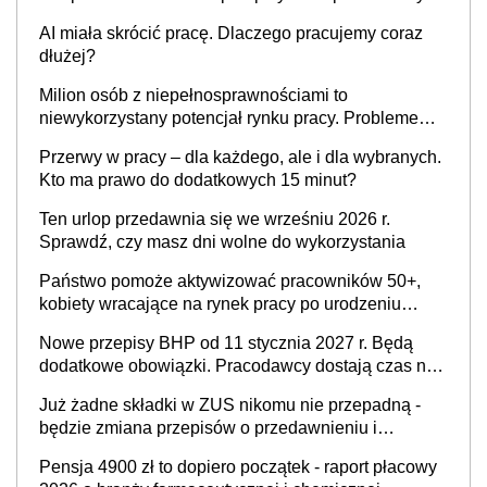
ogłoszone w Dzienniku Ustaw
AI miała skrócić pracę. Dlaczego pracujemy coraz
dłużej?
Milion osób z niepełnosprawnościami to
niewykorzystany potencjał rynku pracy. Problemem
nie jest brak kandydatów, dofinansowań czy
Przerwy w pracy – dla każdego, ale i dla wybranych.
refundacji, ale bariery po stronie systemu i
Kto ma prawo do dodatkowych 15 minut?
świadomości pracodawców [WYWIAD]
Ten urlop przedawnia się we wrześniu 2026 r.
Sprawdź, czy masz dni wolne do wykorzystania
Państwo pomoże aktywizować pracowników 50+,
kobiety wracające na rynek pracy po urodzeniu
dzieci, osoby przewlekle chore i osoby
Nowe przepisy BHP od 11 stycznia 2027 r. Będą
neuroatypowe. Powstanie Fundusz na rzecz
dodatkowe obowiązki. Pracodawcy dostają czas na
Inkluzywności w Zatrudnianiu?
przygotowanie się do zmian
Już żadne składki w ZUS nikomu nie przepadną -
będzie zmiana przepisów o przedawnieniu i
niepodleganiu ubezpieczeniom społecznym
Pensja 4900 zł to dopiero początek - raport płacowy