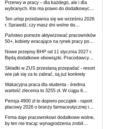
Przerwy w pracy – dla każdego, ale i dla
wybranych. Kto ma prawo do dodatkowych
15 minut?
Ten urlop przedawnia się we wrześniu 2026
r. Sprawdź, czy masz dni wolne do
wykorzystania
Państwo pomoże aktywizować pracowników
50+, kobiety wracające na rynek pracy po
urodzeniu dzieci, osoby przewlekle chore i
Nowe przepisy BHP od 11 stycznia 2027 r.
osoby neuroatypowe. Powstanie Fundusz
Będą dodatkowe obowiązki. Pracodawcy
na rzecz Inkluzywności w Zatrudnianiu?
dostają czas na przygotowanie się do zmian
Składki w ZUS przestaną przepadać - resort
wie jak się za to zabrać, są już konkrety
Wakacyjna praca dla studenta - średnia
wartość zlecenia to 3255 zł. W ciągu 6
miesięcy aktywny freelancer-student zarabia
Pensja 4900 zł to dopiero początek - raport
ponad 10,7 tys. zł
płacowy 2026 o branży farmaceutycznej i
chemicznej
Firma daje pracownikowi dodatkowe wolne,
by ten nie tracąc wynagrodzenia zrobił