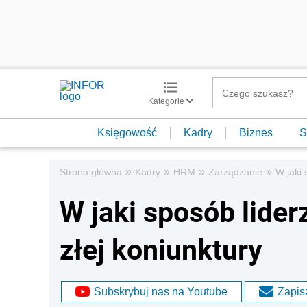
Kategorie
Księgowość
Kadry
Biznes
S
»
»
»
»
Strona główna
Kadry
HRM
Zarządzanie
W jaki 
W jaki sposób lider
złej koniunktury
Subskrybuj nas na Youtube
Zapisz