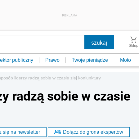
REKLAMA
Sklep
ektor publiczny
Prawo
Twoje pieniądze
Moto
sposób liderzy radzą sobie w czasie złej koniunktury
zy radzą sobie w czasie
 się na newsletter
Dołącz do grona ekspertów