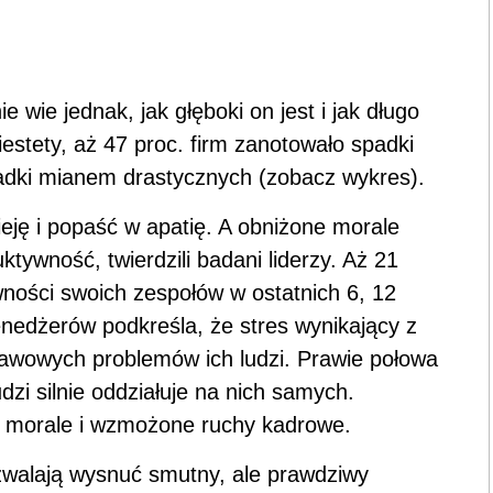
nie wie jednak, jak głęboki on jest i jak długo
estety, aż 47 proc. firm zanotowało spadki
padki mianem drastycznych (zobacz wykres).
ieję i popaść w apatię. A obniżone morale
tywność, twierdzili badani liderzy. Aż 21
ności swoich zespołów w ostatnich 6, 12
edżerów podkreśla, że stres wynikający z
tawowych problemów ich ludzi. Prawie połowa
udzi silnie oddziałuje na nich samych.
k morale i wzmożone ruchy kadrowe.
walają wysnuć smutny, ale prawdziwy