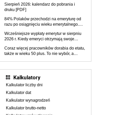
dodatkowe badania. Ten benefit się
Sierpień 2026: kalendarz do pobrania i
sprawdza
druku [PDF]
84% Polaków przechodzi na emeryturę od
razu po osiągnięciu wieku emerytalnego.
Natomiast pokolenie X musi pracować
Wcześniejsze wypłaty emerytur w sierpniu
dłużej, ale czy jest w stanie? Pracownicy
2026 r. Kiedy emeryci otrzymają swoje
45+ to siła napędowa gospodarki
świadczenia?
Coraz więcej pracowników dorabia do etatu,
także w wieku 50 plus. To nie wybór, a
konieczność. Powodem są rosnące koszty
życia
Kalkulatory
Kalkulator liczby dni
Kalkulator dat
Kalkulator wynagrodzeń
Kalkulator brutto-netto