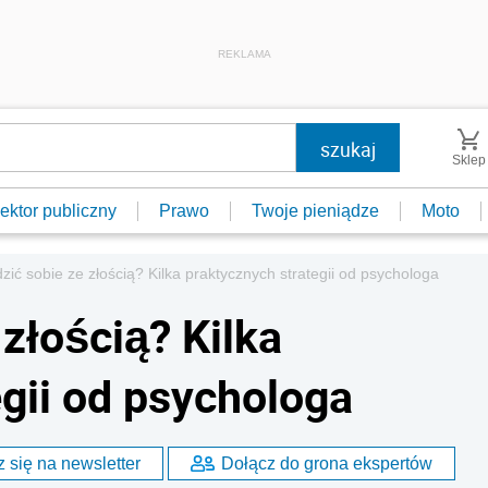
REKLAMA
Sklep
ektor publiczny
Prawo
Twoje pieniądze
Moto
dzić sobie ze złością? Kilka praktycznych strategii od psychologa
 złością? Kilka
egii od psychologa
 się na newsletter
Dołącz do grona ekspertów