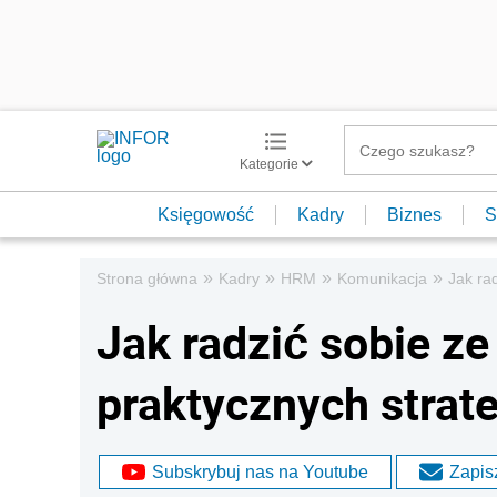
Kategorie
Księgowość
Kadry
Biznes
S
»
»
»
»
Strona główna
Kadry
HRM
Komunikacja
Jak ra
Jak radzić sobie ze
praktycznych strat
Subskrybuj nas na Youtube
Zapisz