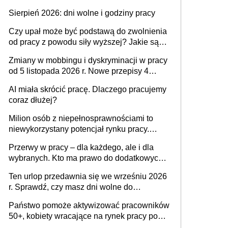
Sierpień 2026: dni wolne i godziny pracy
Czy upał może być podstawą do zwolnienia
od pracy z powodu siły wyższej? Jakie są
obowiązki pracodawcy
Zmiany w mobbingu i dyskryminacji w pracy
od 5 listopada 2026 r. Nowe przepisy 4
sierpnia zostały ogłoszone w Dzienniku
AI miała skrócić pracę. Dlaczego pracujemy
Ustaw
coraz dłużej?
Milion osób z niepełnosprawnościami to
niewykorzystany potencjał rynku pracy.
Problemem nie jest brak kandydatów,
Przerwy w pracy – dla każdego, ale i dla
dofinansowań czy refundacji, ale bariery po
wybranych. Kto ma prawo do dodatkowych
stronie systemu i świadomości
15 minut?
pracodawców [WYWIAD]
Ten urlop przedawnia się we wrześniu 2026
r. Sprawdź, czy masz dni wolne do
wykorzystania
Państwo pomoże aktywizować pracowników
50+, kobiety wracające na rynek pracy po
urodzeniu dzieci, osoby przewlekle chore i