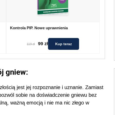
Kontrola PIP. Nowe uprawnienia
99 zł
Kup teraz
119 zł
j gniew:
ością jest jej rozpoznanie i uznanie. Zamiast
pozwól sobie na doświadczenie gniewu bez
alną, ważną emocją i nie ma nic złego w