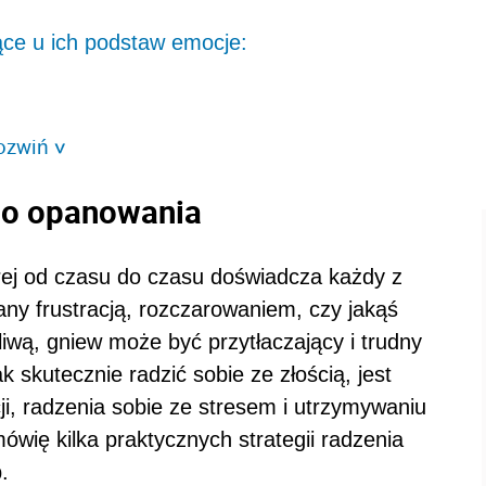
żące u ich podstaw emocje:
ozwiń
>
do opanowania
órej od czasu do czasu doświadcza każdy z
any frustracją, rozczarowaniem, czy jakąś
liwą, gniew może być przytłaczający i trudny
 skutecznie radzić sobie ze złością, jest
i, radzenia sobie ze stresem i utrzymywaniu
wię kilka praktycznych strategii radzenia
.