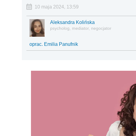
10 maja 2024, 13:59
Aleksandra Kolińska
psycholog, mediator, negocjator
oprac. Emilia Panufnik