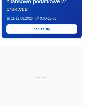
bilansowo-podatkowe w
praktyce
📅 11-12.08.2026 r.
🕐 9:00-15:00
Zapisz się
REKLAMA