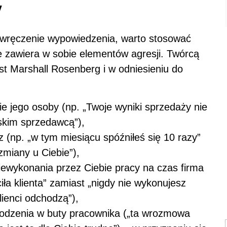
y
t wręczenie wypowiedzenia, warto stosować
e zawiera w sobie elementów agresji. Twórcą
t Marshall Rosenberg i w odniesieniu do
:
e jego osoby (np. „Twoje wyniki sprzedaży nie
pskim sprzedawcą”),
z (np. „w tym miesiącu spóźniłeś się 10 razy”
 zmiany u Ciebie”),
iewykonania przez Ciebie pracy na czas firma
ciła klienta” zamiast „nigdy nie wykonujesz
lienci odchodzą”),
odzenia w buty pracownika („ta wrozmowa