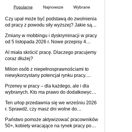
Popularne
Najnowsze
Wybrane
Czy upał może być podstawą do zwolnienia
od pracy z powodu siły wyższej? Jakie są
obowiązki pracodawcy
Zmiany w mobbingu i dyskryminacji w pracy
od 5 listopada 2026 r. Nowe przepisy 4
sierpnia zostały ogłoszone w Dzienniku
AI miała skrócić pracę. Dlaczego pracujemy
Ustaw
coraz dłużej?
Milion osób z niepełnosprawnościami to
niewykorzystany potencjał rynku pracy.
Problemem nie jest brak kandydatów,
Przerwy w pracy – dla każdego, ale i dla
dofinansowań czy refundacji, ale bariery po
wybranych. Kto ma prawo do dodatkowych
stronie systemu i świadomości
15 minut?
pracodawców [WYWIAD]
Ten urlop przedawnia się we wrześniu 2026
r. Sprawdź, czy masz dni wolne do
wykorzystania
Państwo pomoże aktywizować pracowników
50+, kobiety wracające na rynek pracy po
urodzeniu dzieci, osoby przewlekle chore i