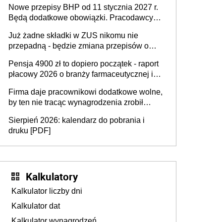
Nowe przepisy BHP od 11 stycznia 2027 r.
osoby neuroatypowe. Powstanie Fundusz
Będą dodatkowe obowiązki. Pracodawcy
na rzecz Inkluzywności w Zatrudnianiu?
dostają czas na przygotowanie się do zmian
Już żadne składki w ZUS nikomu nie
przepadną - będzie zmiana przepisów o
przedawnieniu i niepodleganiu
Pensja 4900 zł to dopiero początek - raport
ubezpieczeniom społecznym
płacowy 2026 o branży farmaceutycznej i
chemicznej
Firma daje pracownikowi dodatkowe wolne,
by ten nie tracąc wynagrodzenia zrobił
dodatkowe badania. Ten benefit się
Sierpień 2026: kalendarz do pobrania i
sprawdza
druku [PDF]
Kalkulatory
Kalkulator liczby dni
Kalkulator dat
Kalkulator wynagrodzeń