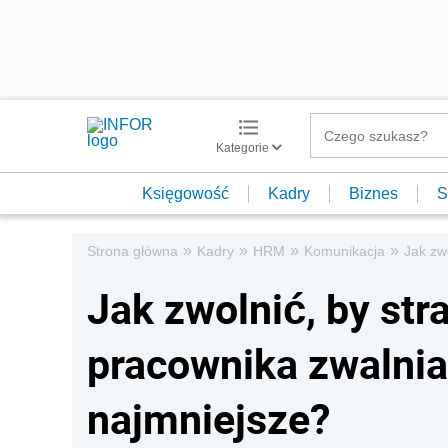
Kategorie
Księgowość
Kadry
Biznes
S
»
»
»
»
Strona główna
Kadry
HRM
Komunikacja
Jak zw
Jak zwolnić, by str
pracownika zwalnia
najmniejsze?