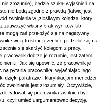
b nie zrozumie), będzie szukał wyjaśnień na
sto nie będą zgodne z prawdą (łatwiej jest
wód zwolnienia w „złośliwym koledze, który
 niż zauważyć własny brak wyników lub
 te mogą zaś przełożyć się na negatywny
wnik swoją frustracją zechce podzielić się na
 zacznie się skarżyć kolegom z pracy.
że pracownik dobrze je rozumie, jest zatem
lnieniu. Jak się upewnić, że pracownik je
 na pytania pracownika, wyjaśniając jego
i dzięki parafrazie i klaryfikacjom menedżer
d zwolnienia jest zrozumiały. Oczywiście,
decydował się pracownika zwolnić i być
ku, czyli umieć uargumentować decyzję.