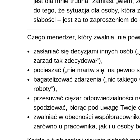
jest dla mnie trudna” zamiast „wiem, że
do tego, że sytuacja dla osoby, która z
słabości – jest za to zaproszeniem do
Czego menedżer, który zwalnia, nie powi
zasłaniać się decyzjami innych osób („
zarząd tak zdecydował”),
pocieszać („nie martw się, na pewno s
bagatelizować zdarzenia („nic takiego si
roboty”),
przesuwać ciężar odpowiedzialności na
spodziewać, biorąc pod uwagę Twoje os
zwalniać w obecności współpracownikó
zarówno u pracownika, jak i u osoby bę