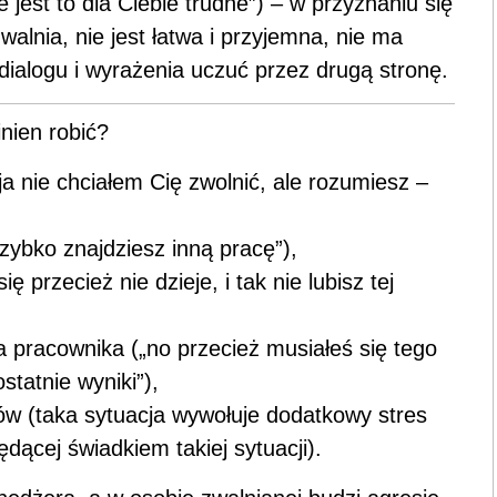
 jest to dla Ciebie trudne”) – w przyznaniu się
walnia, nie jest łatwa i przyjemna, nie ma
 dialogu i wyrażenia uczuć przez drugą stronę.
nien robić?
ja nie chciałem Cię zwolnić, ale rozumiesz –
zybko znajdziesz inną pracę”),
ę przecież nie dzieje, i tak nie lubisz tej
 pracownika („no przecież musiałeś się tego
tatnie wyniki”),
w (taka sytuacja wywołuje dodatkowy stres
dącej świadkiem takiej sytuacji).