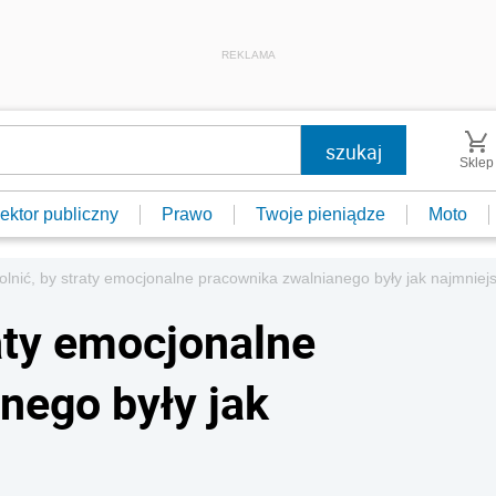
REKLAMA
Sklep
ektor publiczny
Prawo
Twoje pieniądze
Moto
olnić, by straty emocjonalne pracownika zwalnianego były jak najmniej
aty emocjonalne
nego były jak