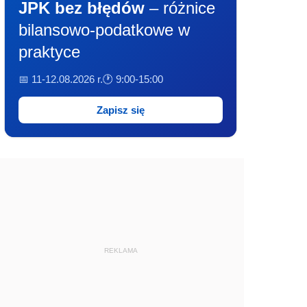
JPK bez błędów
– różnice
bilansowo-podatkowe w
praktyce
📅 11-12.08.2026 r.
🕐 9:00-15:00
Zapisz się
REKLAMA