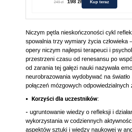
198 zł
Kup teraz
249 zł
Niczym pętla nieskończoności cykl reflek
spowalnia trzy wymiary życia człowieka 
opery niczym najlepsi terapeuci i psych
przestrzeni czasu od renesansu po wspó
od zarania tej gałęzi nauki nazywała em
neurobrazowania wydobywać na światło ś
połączeń mózgowych odpowiedzialnych 
Korzyści dla uczestników
:
-
ugruntowanie wiedzy o refleksji i dzia
wykorzystania w codziennych aktywnośc
aspektów sztuki i wiedzy naukowej w an