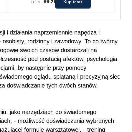
99 zł
Kup teraz
119 zł
sji i działania naprzemiennie napędza i
– osobisty, rodzinny i zawodowy. To co twórcy
ologowie swoich czasów dostarczali na
łczesność pod postacią afektów, psychologia
ocjami, by następnie przy pomocy
wiadomego oglądu splątaną i precyzyjną siec
za doświadczanie tych dwóch stanów.
łaniu, jako narzędziach do świadomego
-
iach,
możliwość doświadczania wybranych
-
gażującej formule warsztatowej,
trening