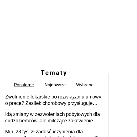
Tematy
Popularne
Najnowsze
Wybrane
Zwolnienie lekarskie po rozwiązaniu umowy
o pracę? Zasiłek chorobowy przysługuje
tylko w przypadku zachorowania w ciągu 14
Idą zmiany w zezwoleniach pobytowych dla
dni od ustania stosunku pracy
cudzoziemców, ale milczące załatwienie
spraw przewidziano tylko dla wybranych
Min. 28 tys. zł zadośćuczynienia dla