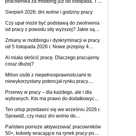
pracownika za mobbing już od listopada. To
także nieuzasadniona krytyka i izolowanie z
Sierpień 2026: dni wolne i godziny pracy
zespołu
Czy upał może być podstawą do zwolnienia
od pracy z powodu siły wyższej? Jakie są
obowiązki pracodawcy
Zmiany w mobbingu i dyskryminacji w pracy
od 5 listopada 2026 r. Nowe przepisy 4
sierpnia zostały ogłoszone w Dzienniku
AI miała skrócić pracę. Dlaczego pracujemy
Ustaw
coraz dłużej?
Milion osób z niepełnosprawnościami to
niewykorzystany potencjał rynku pracy.
Problemem nie jest brak kandydatów,
Przerwy w pracy – dla każdego, ale i dla
dofinansowań czy refundacji, ale bariery po
wybranych. Kto ma prawo do dodatkowych
stronie systemu i świadomości
15 minut?
pracodawców [WYWIAD]
Ten urlop przedawni się we wrześniu 2026 r.
Sprawdź, czy masz dni wolne do
wykorzystania
Państwo pomoże aktywizować pracowników
50+, kobiety wracające na rynek pracy po