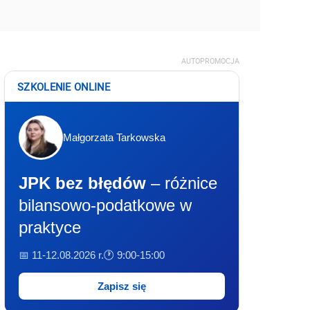
AUTOPROMOCJA
SZKOLENIE ONLINE
Małgorzata Tarkowska
JPK bez błędów
– różnice
bilansowo-podatkowe w
praktyce
📅 11-12.08.2026 r.
🕐 9:00-15:00
Zapisz się