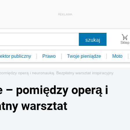
REKLAMA
Sklep
ektor publiczny
Prawo
Twoje pieniądze
Moto
– pomiędzy operą i neuronauką. Bezpłatny warsztat inspiracyjny
ie – pomiędzy operą i
tny warsztat