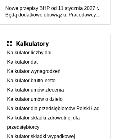
urodzeniu dzieci, osoby przewlekle chore i
Nowe przepisy BHP od 11 stycznia 2027 r.
osoby neuroatypowe. Powstanie Fundusz
Będą dodatkowe obowiązki. Pracodawcy
na rzecz Inkluzywności w Zatrudnianiu?
dostają czas na przygotowanie się do zmian
Kalkulatory
Kalkulator liczby dni
Kalkulator dat
Kalkulator wynagrodzeń
Kalkulator brutto-netto
Kalkulator umów zlecenia
Kalkulator umów o dzieło
Kalkulator dla przedsiębiorców Polski Ład
Kalkulator składki zdrowotnej dla
przedsiębiorcy
Kalkulator składki wypadkowej