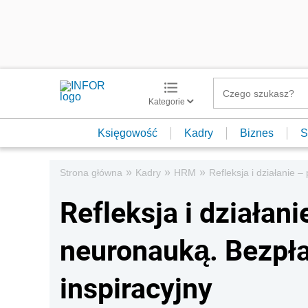
Kategorie
Księgowość
Kadry
Biznes
S
»
»
»
Strona główna
Kadry
HRM
Refleksja i działanie 
Refleksja i działan
neuronauką. Bezpła
inspiracyjny